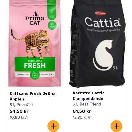
✓
Kattillbehör
(5)
✓
Hundtillbehör
(5)
✓
Fågelmat
(2)
✓
Djurtillbehör
(3)
✓
Övrig djurmat
(3)
Kattströ Cattia
Kattsand Fresh Gröna
Klumpbildande
Äpplen
5 l, Best Friend
5 l, PrimaCat
54,50 kr
61,50 kr
10,90 kr /l
12,30 kr /l