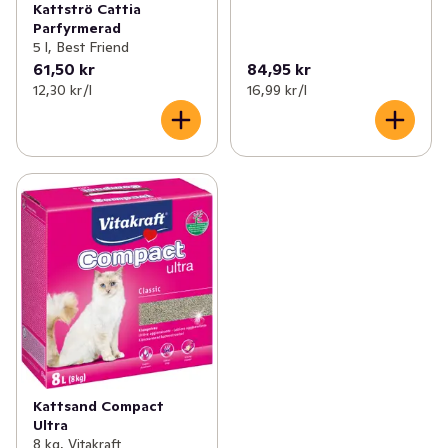
Kattströ Cattia
Parfyrmerad
5 l, Best Friend
61,50 kr
84,95 kr
12,30 kr /l
16,99 kr /l
Kattsand Compact
Ultra
8 kg, Vitakraft