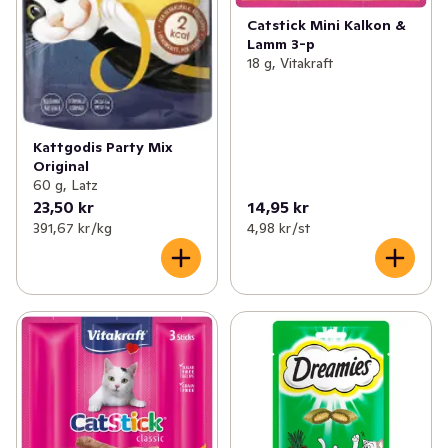
Catstick Mini Kalkon &
Lamm 3-p
18 g, Vitakraft
Kattgodis Party Mix
Original
60 g, Latz
23,50 kr
14,95 kr
391,67 kr /kg
4,98 kr /st