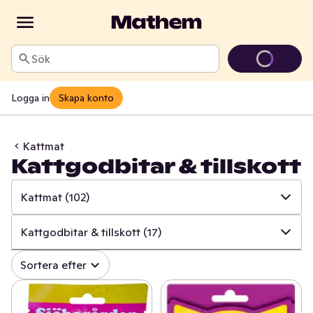
Sök
Logga in
Skapa konto
Kattmat
Kattgodbitar & tillskott
Kattmat
(102)
✓
Alla
(197)
Kattgodbitar & tillskott
(17)
✓
Kattmat
(102)
✓
Alla
(102)
Sortera efter
✓
Hundmat
(77)
✓
Kattmat våtfoder
(52)