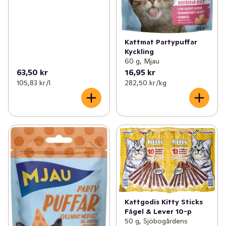
Kattmat Partypuffar
Kyckling
60 g, Mjau
63,50 kr
16,95 kr
105,83 kr /l
282,50 kr /kg
Kattgodis Kitty Sticks
Fågel & Lever 10-p
50 g, Sjöbogårdens