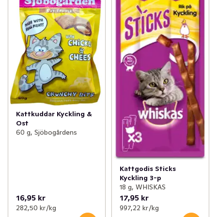
✓
Kattillbehör
(5)
✓
Kattmat gourmet
(17)
✓
Hundtillbehör
(5)
✓
Kattgodbitar & tillskott
(17)
✓
Fågelmat
(2)
✓
Kattmat torrfoder
(13)
✓
Djurtillbehör
(3)
✓
Kattmat färskfoder
(4)
✓
Övrig djurmat
(3)
Kattkuddar Kyckling &
Ost
60 g, Sjöbogårdens
Kattgodis Sticks
Kyckling 3-p
18 g, WHISKAS
16,95 kr
17,95 kr
282,50 kr /kg
997,22 kr /kg