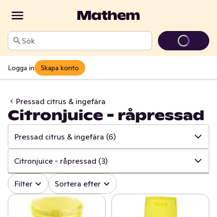
Sök
Logga in
Skapa konto
Pressad citrus & ingefära
Citronjuice - råpressad
Pressad citrus & ingefära
(6)
✓
Alla
(649)
Citronjuice - råpressad
(3)
✓
Kryddor & örter
(226)
✓
Alla
(6)
Filter
Sortera efter
✓
Såser & aromsmör
(197)
✓
Citronjuice - råpressad
(3)