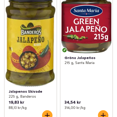
✓
Buljong & fond
(48)
✓
Anchochili
(1)
✓
Dressing, dip & röror
(84)
✓
Chiliflakes
(8)
✓
Chili
(49)
✓
Jalapeno konserverad
(2)
✓
Salt
(29)
✓
Sambal oelek
(3)
✓
Soja
(15)
✓
Sriracha
(5)
Gröna Jalapeños
✓
Pressad citrus & ingefära
(6)
✓
Chilipeppar & -pulver
(8)
215 g, Santa Maria
✓
Tryffel
0
✓
Cayennepeppar
(4)
✓
Tabasco
(2)
Jalapenos Skivade
✓
Chipotle
(3)
225 g, Banderos
19,83 kr
34,54 kr
88,13 kr /kg
314,00 kr /kg