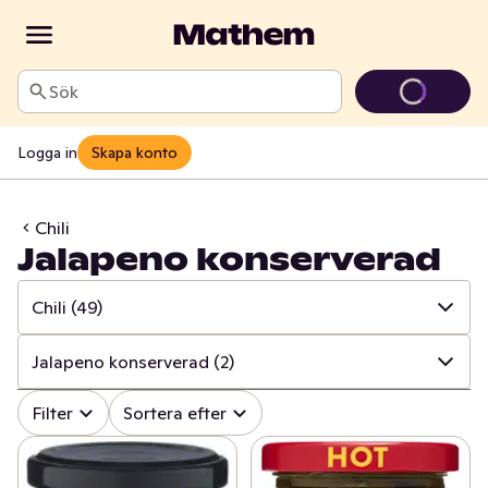
Sök
Logga in
Skapa konto
Chili
Jalapeno konserverad
Chili
(49)
✓
Alla
(645)
Jalapeno konserverad
(2)
✓
Kryddor & örter
(226)
✓
Alla
(49)
Filter
Sortera efter
✓
Såser & aromsmör
(196)
✓
Chilifrukter
(8)