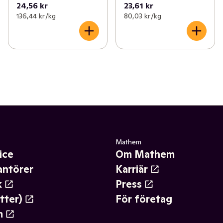
24,56 kr
23,61 kr
136,44 kr /kg
80,03 kr /kg
Mathem
ice
Om Mathem
antörer
Karriär
k
Press
tter)
För företag
m