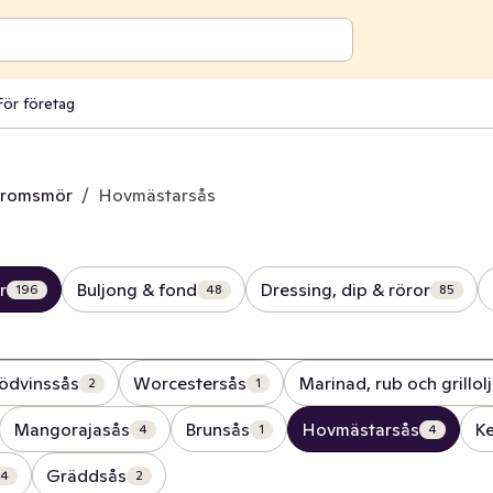
För företag
aromsmör
/
Hovmästarsås
r
Buljong & fond
Dressing, dip & röror
196
48
85
ödvinssås
Worcestersås
Marinad, rub och grillol
2
1
Mangorajasås
Brunsås
Hovmästarsås
K
4
1
4
Gräddsås
4
2