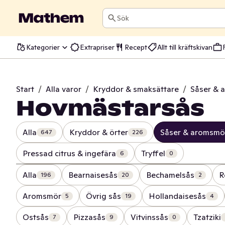
Sök
Kategorier
Extrapriser
Recept
Allt till kräftskivan
Start
/
Alla varor
/
Kryddor & smaksättare
/
Såser & 
Hovmästarsås
Alla
Kryddor & örter
Såser & aromsmö
647
226
Pressad citrus & ingefära
Tryffel
6
0
Alla
Bearnaisesås
Bechamelsås
R
196
20
2
Aromsmör
Övrig sås
Hollandaisesås
5
19
4
Ostsås
Pizzasås
Vitvinssås
Tzatziki
7
9
0