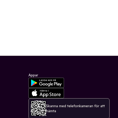
Appar
Skanna med telefonkameran för att
hämta