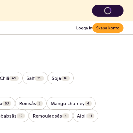
Logga in
Skapa konto
Chili
Salt
Soja
49
29
16
ja
Romsås
Mango chutney
63
3
4
ebabsås
Remouladsås
Aioli
12
4
11