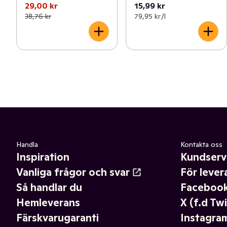
29,00 kr
15,99 kr
38,76 kr
79,95 kr /l
Handla
Kontakta oss
Inspiration
Kundserv
Vanliga frågor och svar
För lever
Så handlar du
Faceboo
Hemleverans
X (f.d Twi
Färskvarugaranti
Instagra