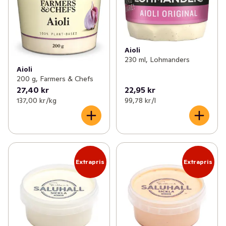
✓
Buljong & fond
(48)
✓
Bechamelsås
(2)
✓
Dressing, dip & röror
(85)
✓
Rödvinssås
(2)
Aioli
✓
Chili
(49)
✓
Worcestersås
(1)
230 ml, Lohmanders
Aioli
✓
Salt
(29)
✓
Marinad, rub och grillolja
(63)
200 g, Farmers & Chefs
27,40 kr
22,95 kr
✓
Soja
(16)
✓
Romsås
(3)
137,00 kr /kg
99,78 kr /l
✓
Pressad citrus & ingefära
(6)
✓
Mango chutney
(4)
✓
Tryffel
0
✓
Aromsmör
(5)
Extrapris
Extrapris
✓
Övrig sås
(19)
✓
Hollandaisesås
(4)
✓
Mangorajasås
(4)