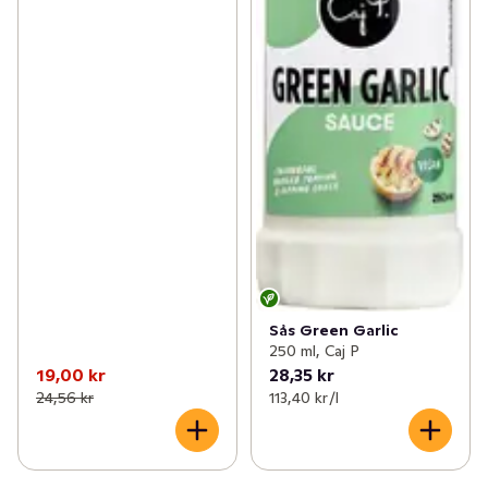
Sås Green Garlic
250 ml, Caj P
19,00 kr
28,35 kr
24,56 kr
113,40 kr /l