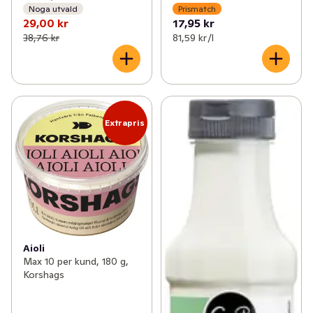
Noga utvald
Prismatch
29,00 kr
17,95 kr
38,76 kr
81,59 kr /l
Extrapris
Aioli
Max 10 per kund, 180 g,
Korshags