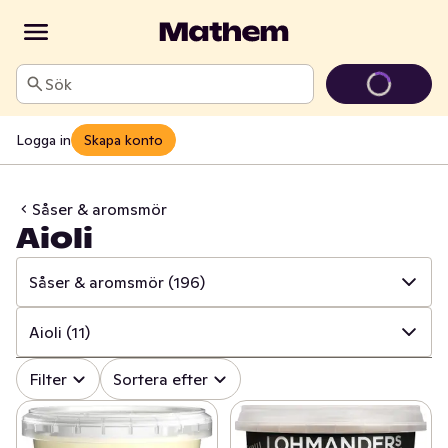
Sök
Logga in
Skapa konto
Såser & aromsmör
Aioli
Såser & aromsmör
(196)
✓
Alla
(647)
Aioli
(11)
✓
Kryddor & örter
(226)
✓
Alla
(196)
Filter
Sortera efter
✓
Såser & aromsmör
(196)
✓
Bearnaisesås
(20)