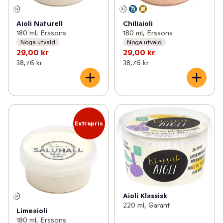
✓
Brunsås
(1)
Aioli Naturell
Chiliaioli
✓
Hovmästarsås
(4)
180 ml, Erssons
180 ml, Erssons
Noga utvald
Noga utvald
✓
Kebabsås
(12)
29,00 kr
29,00 kr
38,76 kr
38,76 kr
✓
Remouladsås
(4)
✓
Aioli
(11)
✓
Ostsås
(7)
Extrapris
✓
Pizzasås
(9)
✓
Vitvinssås
0
✓
Tzatziki
(4)
Aioli Klassisk
✓
Gräddsås
(2)
220 ml, Garant
Limeaioli
180 ml, Erssons