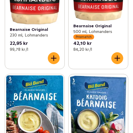
✓
Buljong & fond
(48)
✓
Bechamelsås
(2)
✓
Dressing, dip & röror
(85)
✓
Rödvinssås
(2)
Bearnaise Original
Bearnaise Original
✓
Chili
(49)
✓
Worcestersås
(1)
500 ml, Lohmanders
230 ml, Lohmanders
Prismatch
✓
Salt
(29)
22,95 kr
42,10 kr
✓
Marinad, rub och grillolja
(63)
99,78 kr /l
84,20 kr /l
✓
Soja
(15)
✓
Romsås
(3)
✓
Pressad citrus & ingefära
(6)
✓
Mango chutney
(4)
✓
Tryffel
0
✓
Aromsmör
(5)
✓
Övrig sås
(19)
✓
Hollandaisesås
(4)
✓
Mangorajasås
(4)