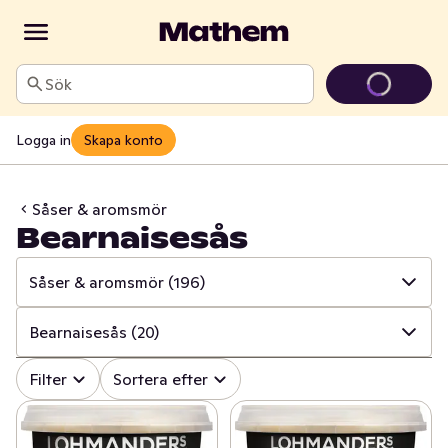
Sök
Logga in
Skapa konto
Såser & aromsmör
Bearnaisesås
Såser & aromsmör
(196)
✓
Alla
(646)
Bearnaisesås
(20)
✓
Kryddor & örter
(226)
✓
Alla
(196)
Filter
Sortera efter
✓
Såser & aromsmör
(196)
✓
Bearnaisesås
(20)