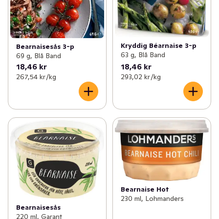
✓
Brunsås
(1)
✓
Hovmästarsås
(4)
Kryddig Béarnaise 3-p
Bearnaisesås 3-p
✓
Kebabsås
(12)
63 g, Blå Band
69 g, Blå Band
18,46 kr
18,46 kr
✓
Remouladsås
(4)
267,54 kr /kg
293,02 kr /kg
✓
Aioli
(11)
✓
Ostsås
(7)
✓
Pizzasås
(9)
✓
Vitvinssås
0
✓
Tzatziki
(4)
Bearnaise Hot
✓
Gräddsås
(2)
230 ml, Lohmanders
Bearnaisesås
220 ml, Garant