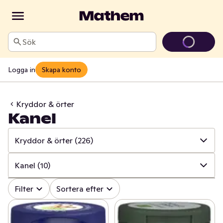
Sök
Logga in
Skapa konto
Kryddor & örter
Kanel
Kryddor & örter
(226)
✓
Alla
(645)
Kanel
(10)
✓
Kryddor & örter
(226)
✓
Alla
(226)
Filter
Sortera efter
✓
Såser & aromsmör
(195)
✓
Persilja
(9)