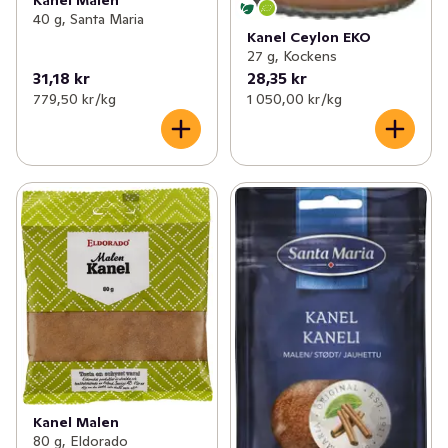
✓
Vitlökspulver
(4)
40 g, Santa Maria
Kanel Ceylon EKO
✓
Ingefära
(7)
27 g, Kockens
31,18 kr
28,35 kr
✓
Basilika
(5)
779,50 kr /kg
1 050,00 kr /kg
✓
Koriander
(5)
✓
Peppar
(40)
✓
Saffran
(3)
✓
Dill
(8)
✓
Timjan
(8)
✓
Kanel
(10)
Kanel Malen
80 g, Eldorado