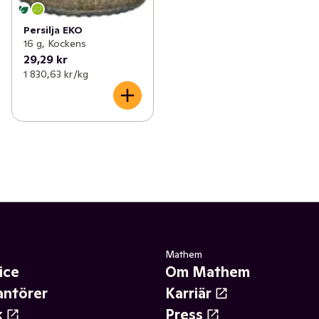
Persilja EKO
16 g, Kockens
29,29 kr
1 830,63 kr /kg
Mathem
ice
Om Mathem
antörer
Karriär
k
Press