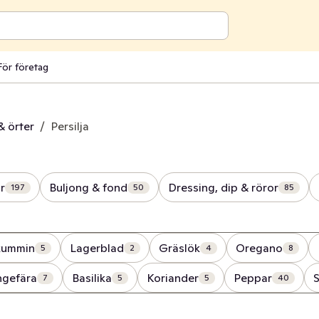
För företag
& örter
/
Persilja
r
Buljong & fond
Dressing, dip & röror
197
50
85
kummin
Lagerblad
Gräslök
Oregano
5
2
4
8
ngefära
Basilika
Koriander
Peppar
S
7
5
5
40