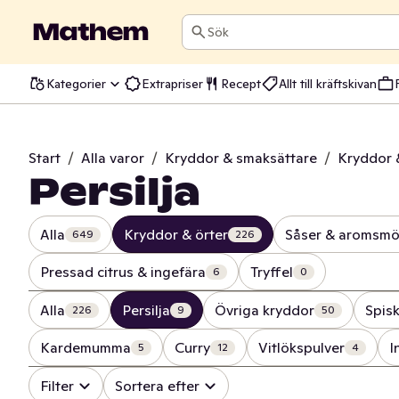
Sök
Kategorier
Extrapriser
Recept
Allt till kräftskivan
Start
/
Alla varor
/
Kryddor & smaksättare
/
Kryddor 
Persilja
Alla
Kryddor & örter
Såser & aromsmö
649
226
Pressad citrus & ingefära
Tryffel
6
0
Alla
Persilja
Övriga kryddor
Spis
226
9
50
Kardemumma
Curry
Vitlökspulver
I
5
12
4
Filter
Sortera efter