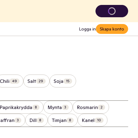
Logga in
Skapa konto
Chili
Salt
Soja
49
29
15
Paprikakrydda
Mynta
Rosmarin
8
3
2
affran
Dill
Timjan
Kanel
3
8
8
10