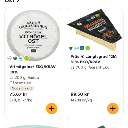
Ost
✓
Mjölk
(19)
✓
Matlagningsmejeri
(14)
✓
Filmjölk & Yoghurt
(21)
✓
Smör & margarin
(6)
✓
Juice & fruktdryck
(13)
Präst® Långlagrad 12M
31% EKO/KRAV
✓
Ägg & jäst
(4)
Vitmögelost EKO/KRAV
ca 700 g, Garant Eko
39%
✓
Växtbaserat
(12)
ca 200 g, Väddö
Gårdsmejeri
Noga utvald
✓
Cottage cheese, kvarg & skyr
(4)
75,67 kr
99,50 kr
378,35 kr /kg
142,14 kr /kg
✓
Mellanmål & desserter
0