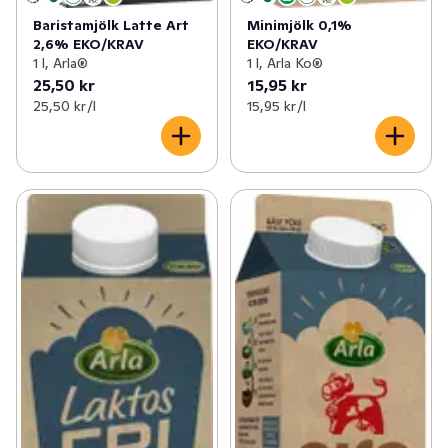
Baristamjölk Latte Art
Minimjölk 0,1%
2,6% EKO/KRAV
EKO/KRAV
1 l, Arla®
1 l, Arla Ko®
25,50 kr
15,95 kr
25,50 kr /l
15,95 kr /l