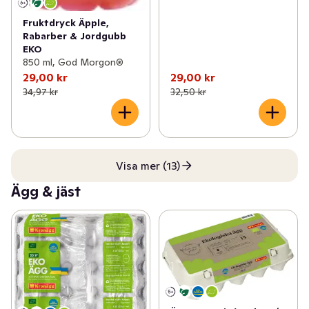
Fruktdryck Äpple,
Rabarber & Jordgubb
EKO
850 ml, God Morgon®
29,00 kr
29,00 kr
34,97 kr
32,50 kr
Visa mer (13)
Ägg & jäst