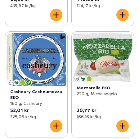
439,67 kr /kg
124,17 kr /kg
Mozzarella EKO
Casheury Casheumozza
220 g, Michelangelo
EKO
160 g, Casheury
52,01 kr
20,77 kr
325,06 kr /kg
166,16 kr /kg