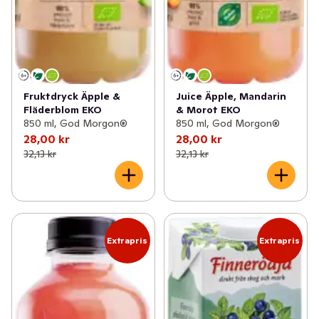
Fruktdryck Äpple &
Juice Äpple, Mandarin
Fläderblom EKO
& Morot EKO
850 ml, God Morgon®
850 ml, God Morgon®
28,00 kr
28,00 kr
32,13 kr
32,13 kr
Extrapris
Extrapris