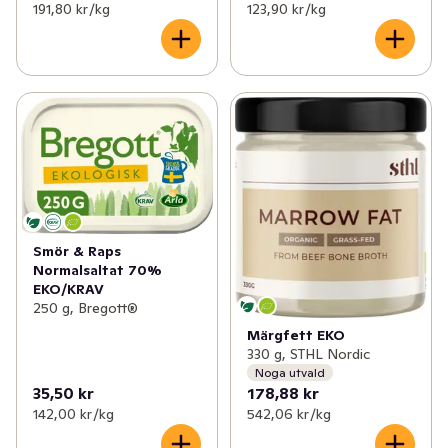
191,80 kr /kg
123,90 kr /kg
Smör & Raps
Normalsaltat 70%
EKO/KRAV
250 g, Bregott®
Märgfett EKO
330 g, STHL Nordic
Noga utvald
35,50 kr
178,88 kr
142,00 kr /kg
542,06 kr /kg