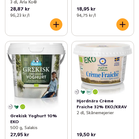
3 dl, Arla Ko®
28,87 kr
18,95 kr
96,23 kr /l
94,75 kr /l
Hjordnära Crème
Fraiche 32% EKO/KRAV
2 dl, Skånemejerier
Grekisk Yoghurt 10%
EKO
500 g, Salakis
27,95 kr
19,50 kr