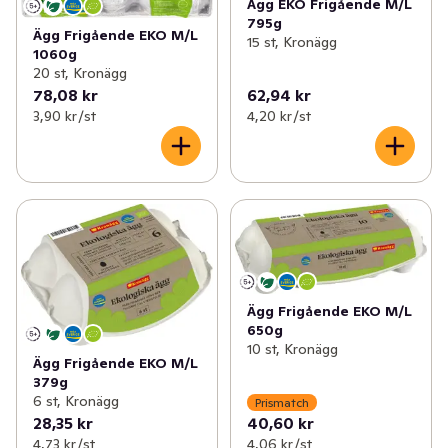
Ägg EKO Frigående M/L
795g
Ägg Frigående EKO M/L
15 st, Kronägg
1060g
20 st, Kronägg
78,08 kr
62,94 kr
3,90 kr /st
4,20 kr /st
Ägg Frigående EKO M/L
650g
10 st, Kronägg
Ägg Frigående EKO M/L
379g
6 st, Kronägg
Prismatch
28,35 kr
40,60 kr
4,73 kr /st
4,06 kr /st