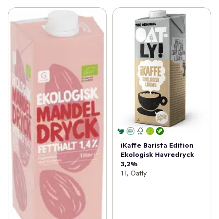
iKaffe Barista Edition
Ekologisk Havredryck
3,2%
1 l, Oatly