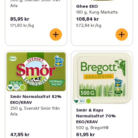
Arla
Ghee EKO
190 g, Kung Markatta
85,95 kr
108,84 kr
171,90 kr /kg
572,84 kr /kg
Smör Normalsaltat 82%
EKO/KRAV
250 g, Svenskt Smör från
Smör & Raps
Arla
Normalsaltat 70%
EKO/KRAV
500 g, Bregott®
47,95 kr
61,95 kr