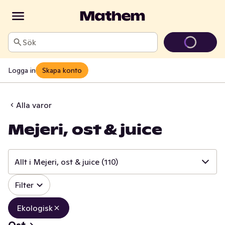
Sök
Logga in
Skapa konto
Alla varor
Mejeri, ost & juice
Allt i Mejeri, ost & juice
(110)
✓
Filter
Allt i Mejeri, ost & juice
(110)
✓
Ost
(24)
Ekologisk