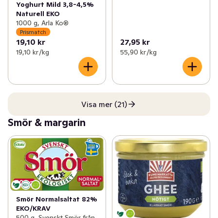
Yoghurt Mild 3,8-4,5%
Naturell EKO
1000 g, Arla Ko®
Prismatch
19,10 kr
27,95 kr
19,10 kr /kg
55,90 kr /kg
Visa mer (21)
Smör & margarin
Smör Normalsaltat 82%
EKO/KRAV
500 g, Svenskt Smör från