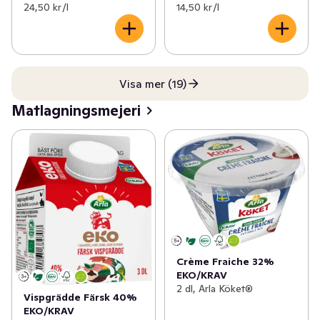
24,50 kr /l
14,50 kr /l
Visa mer (19)
Matlagningsmejeri
Crème Fraiche 32%
EKO/KRAV
2 dl, Arla Köket®
Vispgrädde Färsk 40%
EKO/KRAV