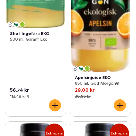
Shot Ingefära EKO
500 ml, Garant Eko
Apelsinjuice EKO
850 ml, God Morgon®
56,74 kr
29,00 kr
113,48 kr /l
36,95 kr
Extrapris
Extrapris