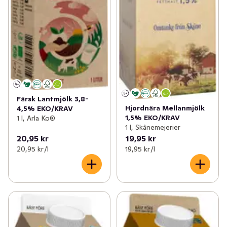
Färsk Lantmjölk 3,8-
Hjordnära Mellanmjölk
4,5% EKO/KRAV
1,5% EKO/KRAV
1 l, Arla Ko®
1 l, Skånemejerier
20,95 kr
19,95 kr
20,95 kr /l
19,95 kr /l