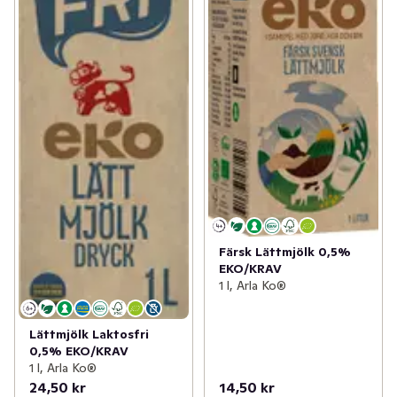
Färsk Lättmjölk 0,5%
EKO/KRAV
1 l, Arla Ko®
Lättmjölk Laktosfri
0,5% EKO/KRAV
1 l, Arla Ko®
24,50 kr
14,50 kr