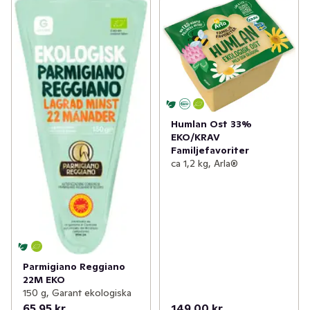
Humlan Ost 33%
EKO/KRAV
Familjefavoriter
ca 1,2 kg, Arla®
Parmigiano Reggiano
22M EKO
150 g, Garant ekologiska
65,95 kr
149,00 kr