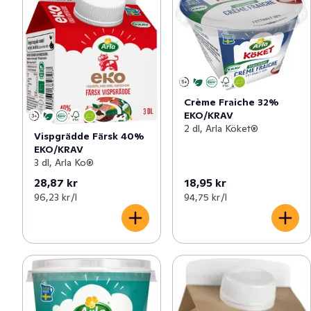
Crème Fraiche 32%
EKO/KRAV
2 dl, Arla Köket®
Vispgrädde Färsk 40%
EKO/KRAV
3 dl, Arla Ko®
28,87 kr
18,95 kr
96,23 kr /l
94,75 kr /l