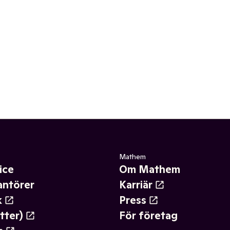
Mathem
ice
Om Mathem
antörer
Karriär
k
Press
tter)
För företag