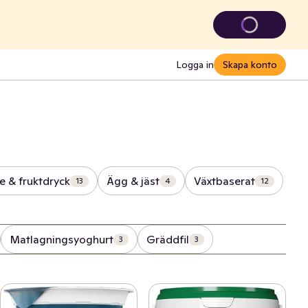
Logga in
Skapa konto
ce & fruktdryck
Ägg & jäst
Växtbaserat
13
4
12
Matlagningsyoghurt
Gräddfil
3
3