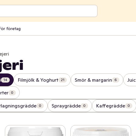
För företag
jeri
eri
i
Filmjölk & Yoghurt
Smör & margarin
Jui
14
21
6
rter
0
lagningsgrädde
Spraygrädde
Kaffegrädde
0
0
0