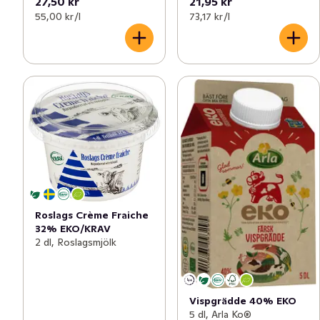
27,50 kr
21,95 kr
55,00 kr /l
73,17 kr /l
Roslags Crème Fraiche
32% EKO/KRAV
2 dl, Roslagsmjölk
Vispgrädde 40% EKO
5 dl, Arla Ko®