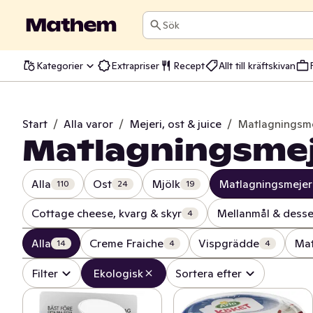
Sök
Kategorier
Extrapriser
Recept
Allt till kräftskivan
Start
/
Alla varor
/
Mejeri, ost & juice
/
Matlagningsme
Matlagningsmej
Alla
Ost
Mjölk
Matlagningsmejer
110
24
19
Cottage cheese, kvarg & skyr
Mellanmål & desse
4
Alla
Creme Fraiche
Vispgrädde
Mat
14
4
4
Filter
Ekologisk
Sortera efter