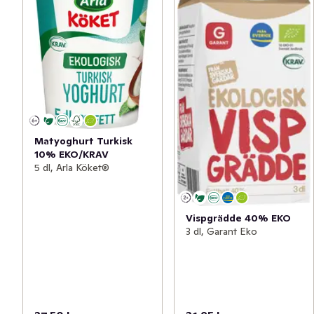
Matyoghurt Turkisk
10% EKO/KRAV
5 dl, Arla Köket®
Vispgrädde 40% EKO
3 dl, Garant Eko