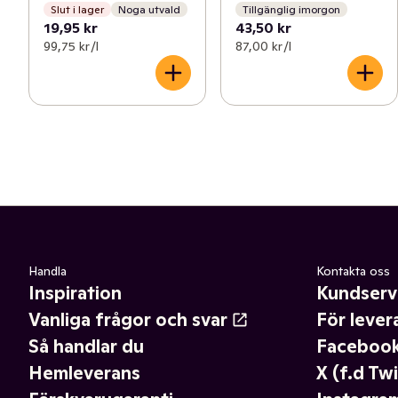
Slut i lager
Noga utvald
Tillgänglig imorgon
19,95 kr
43,50 kr
99,75 kr /l
87,00 kr /l
Handla
Kontakta oss
Inspiration
Kundserv
Vanliga frågor och svar
För lever
Så handlar du
Faceboo
Hemleverans
X (f.d Twi