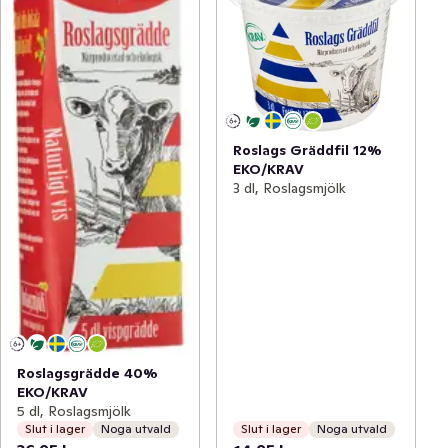
Roslags Gräddfil 12%
EKO/KRAV
3 dl, Roslagsmjölk
Roslagsgrädde 40%
EKO/KRAV
5 dl, Roslagsmjölk
Slut i lager
Noga utvald
Slut i lager
Noga utvald