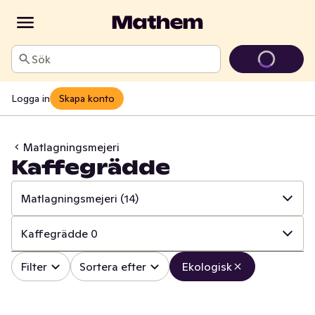
Sök
Logga in
Skapa konto
Matlagningsmejeri
Kaffegrädde
Matlagningsmejeri
(14)
✓
Alla
(108)
Kaffegrädde
0
✓
Ost
(23)
✓
Alla
(14)
Filter
Sortera efter
Ekologisk
✓
Mjölk
(19)
✓
Creme Fraiche
(4)