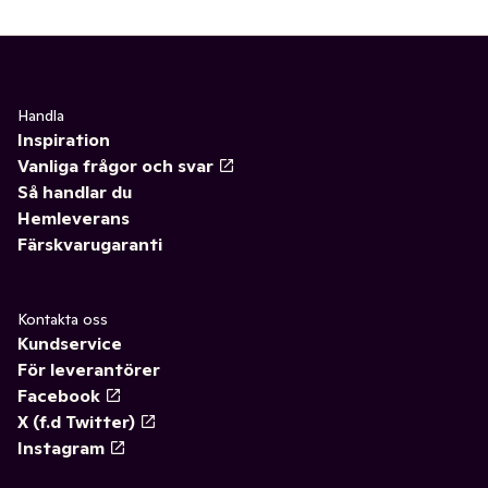
✓
Matlagningsmejeri
(14)
✓
Vispgrädde
(4)
✓
Filmjölk & Yoghurt
(21)
✓
Matlagningsgrädde
0
✓
Smör & margarin
(6)
✓
Spraygrädde
0
Handla
Inspiration
✓
Juice & fruktdryck
(12)
✓
Kaffegrädde
0
Vanliga frågor och svar
Så handlar du
✓
Ägg & jäst
(4)
✓
Matlagningsyoghurt
(3)
Hemleverans
Färskvarugaranti
✓
Växtbaserat
(12)
✓
Gräddfil
(3)
✓
Cottage cheese, kvarg & skyr
(4)
Kontakta oss
Kundservice
✓
Mellanmål & desserter
0
För leverantörer
Facebook
X (f.d Twitter)
Instagram