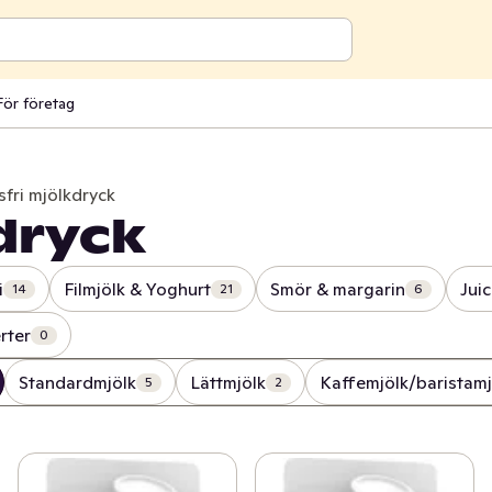
För företag
sfri mjölkdryck
dryck
i
Filmjölk & Yoghurt
Smör & margarin
Jui
14
21
6
rter
0
Standardmjölk
Lättmjölk
Kaffemjölk/baristamj
5
2