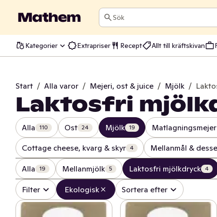
Sök
Kategorier
Extrapriser
Recept
Allt till kräftskivan
Start
/
Alla varor
/
Mejeri, ost & juice
/
Mjölk
/
Lakto
Laktosfri mjölk
Alla
Ost
Mjölk
Matlagningsmejer
110
24
19
Cottage cheese, kvarg & skyr
Mellanmål & desse
4
Alla
Mellanmjölk
Laktosfri mjölkdryck
19
5
4
Filter
Ekologisk
Sortera efter