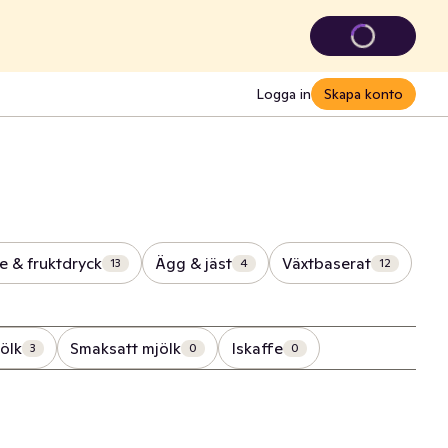
Logga in
Skapa konto
ce & fruktdryck
Ägg & jäst
Växtbaserat
13
4
12
ölk
Smaksatt mjölk
Iskaffe
3
0
0