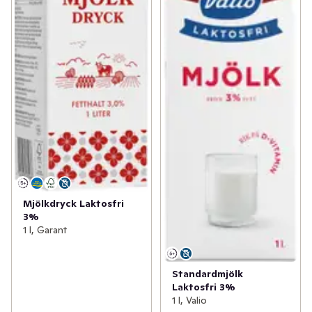
Mjölkdryck Laktosfri
3%
1 l, Garant
Standardmjölk
Laktosfri 3%
1 l, Valio