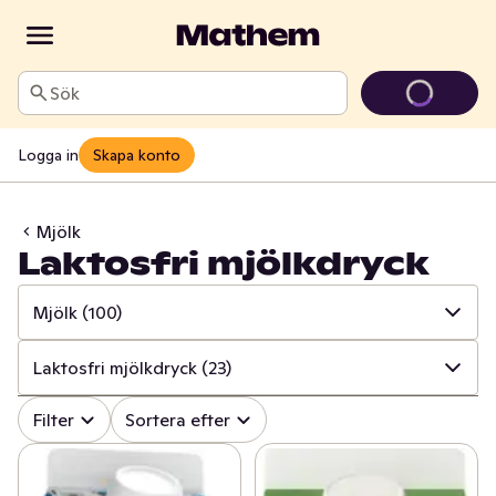
Sök
Logga in
Skapa konto
Mjölk
Laktosfri mjölkdryck
Mjölk
(100)
✓
Alla
(1365)
Laktosfri mjölkdryck
(23)
✓
Ost
(416)
✓
Alla
(100)
Filter
Sortera efter
✓
Mjölk
(100)
✓
Mellanmjölk
(16)