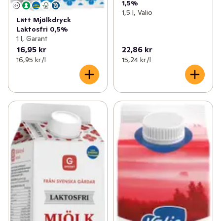
1,5%
1,5 l, Valio
Lätt Mjölkdryck
Laktosfri 0,5%
1 l, Garant
16,95 kr
22,86 kr
16,95 kr /l
15,24 kr /l