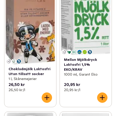
Mellan Mjölkdryck
Laktosfri 1,5%
Chokladmjölk Laktosfri
EKO/KRAV
Utan tillsatt socker
1000 ml, Garant Eko
1 l, Skånemejerier
26,50 kr
20,95 kr
26,50 kr /l
20,95 kr /l