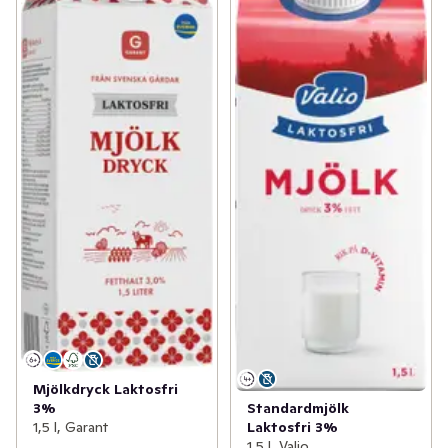
Mjölkdryck Laktosfri
Standardmjölk
3%
Laktosfri 3%
1,5 l, Garant
1,5 l, Valio