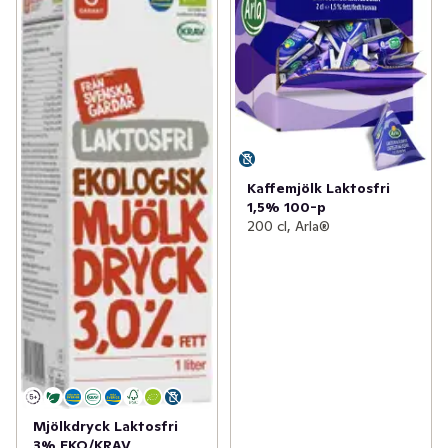
Kaffemjölk Laktosfri
1,5% 100-p
200 cl, Arla®
Mjölkdryck Laktosfri
3% EKO/KRAV