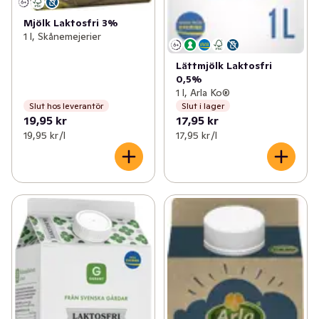
Mjölk Laktosfri 3%
1 l, Skånemejerier
Lättmjölk Laktosfri
0,5%
1 l, Arla Ko®
Slut hos leverantör
Slut i lager
19,95 kr
17,95 kr
19,95 kr /l
17,95 kr /l