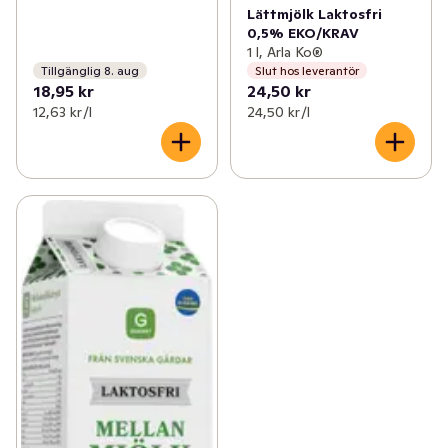
Lättmjölk Laktosfri
0,5% EKO/KRAV
1 l, Arla Ko®
Tillgänglig 8. aug
Slut hos leverantör
18,95 kr
24,50 kr
12,63 kr /l
24,50 kr /l