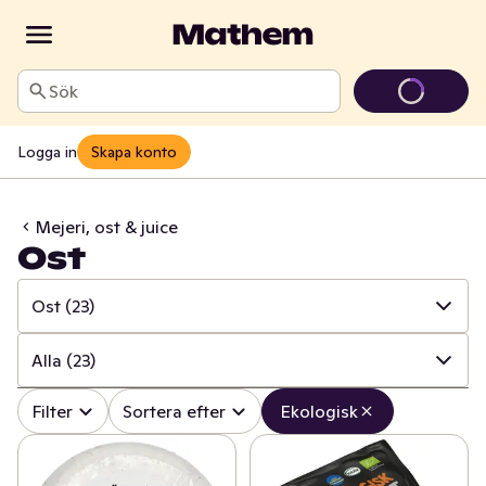
Sök
Logga in
Skapa konto
Mejeri, ost & juice
Ost
Ost
(23)
✓
Alla
(109)
Alla
(23)
✓
Ost
(23)
✓
Alla
(23)
Filter
Sortera efter
Ekologisk
✓
Mjölk
(19)
✓
Hårdost mild/mellan
(4)