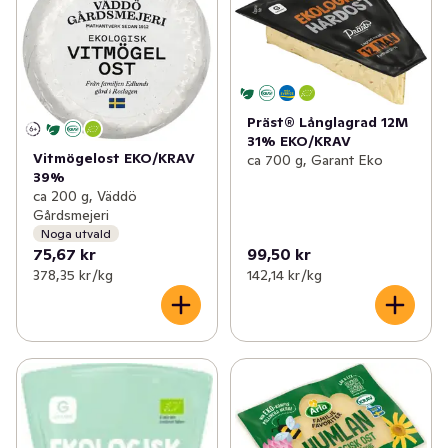
✓
Matlagningsmejeri
(14)
✓
Hårdost lagrad
(4)
✓
Filmjölk & Yoghurt
(21)
✓
Skivad ost
(2)
✓
Smör & margarin
(6)
✓
Riven ost
(2)
Präst® Långlagrad 12M
31% EKO/KRAV
✓
Juice & fruktdryck
(13)
✓
Färskost
0
Vitmögelost EKO/KRAV
ca 700 g, Garant Eko
39%
✓
Ägg & jäst
(4)
✓
Mjukost
0
ca 200 g, Väddö
Gårdsmejeri
✓
Växtbaserat
(12)
Noga utvald
✓
Fetaost
(1)
75,67 kr
99,50 kr
✓
Cottage cheese, kvarg & skyr
(4)
378,35 kr /kg
142,14 kr /kg
✓
Dessertost
(3)
✓
Mellanmål & desserter
0
✓
Mozzarellaost
(1)
✓
Parmesan, Pecorino & Grana Padano
(2)
✓
Halloumi & grillost
(3)