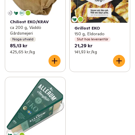
Chiliost EKO/KRAV
ca 200 g, Väddö
Grillost EKO
Gårdsmejeri
150 g, Eldorado
Noga utvald
Slut hos leverantör
85,13 kr
21,29 kr
425,65 kr /kg
141,93 kr /kg