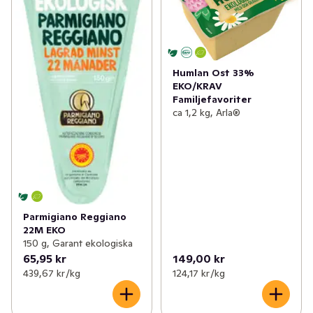
✓
Mesost & messmör
0
✓
Vegansk ost
(2)
Humlan Ost 33%
EKO/KRAV
Familjefavoriter
ca 1,2 kg, Arla®
Parmigiano Reggiano
22M EKO
150 g, Garant ekologiska
65,95 kr
149,00 kr
439,67 kr /kg
124,17 kr /kg