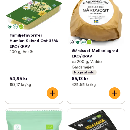
Familjefavoriter
Humlan Skivad Ost 33%
EKO/KRAV
Gårdsost Mellanlagrad
300 g, Arla®
EKO/KRAV
ca 200 g, Väddö
Gårdsmejeri
Noga utvald
54,95 kr
85,13 kr
183,17 kr /kg
425,65 kr /kg