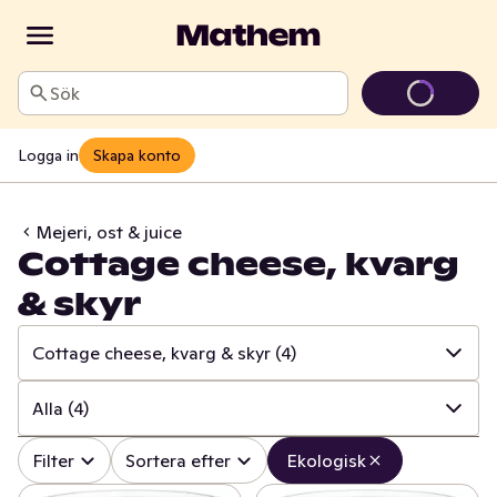
Sök
Logga in
Skapa konto
Mejeri, ost & juice
Cottage cheese, kvarg
& skyr
Cottage cheese, kvarg & skyr
(4)
✓
Alla
(110)
Alla
(4)
✓
Ost
(24)
✓
Alla
(4)
Filter
Sortera efter
Ekologisk