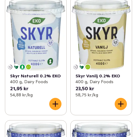
✓
Mjölk
(19)
✓
Kvarg smaksatt
0
✓
Matlagningsmejeri
(14)
✓
Cottage cheese naturell
0
✓
Filmjölk & Yoghurt
(21)
✓
Kvarg naturell
0
✓
Smör & margarin
(6)
✓
Cottage cheese smaksatt
0
✓
Juice & fruktdryck
(13)
✓
Drickkvarg
0
✓
Ägg & jäst
(4)
✓
Skyr
(4)
Skyr Naturell 0.2% EKO
Skyr Vanilj 0.2% EKO
400 g, Dairy Foods
400 g, Dairy Foods
✓
Växtbaserat
(12)
✓
Kvarg portionsförp.
0
21,95 kr
23,50 kr
54,88 kr /kg
58,75 kr /kg
✓
Cottage cheese, kvarg & skyr
(4)
✓
Mellanmål & desserter
0