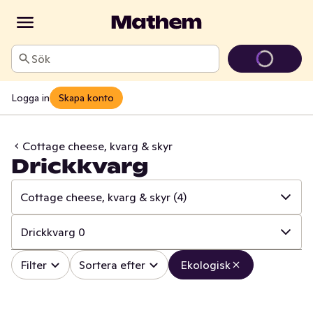
Sök
Logga in
Skapa konto
Cottage cheese, kvarg & skyr
Drickkvarg
Cottage cheese, kvarg & skyr
(4)
✓
Alla
(108)
Drickkvarg
0
✓
Ost
(23)
✓
Alla
(4)
Filter
Sortera efter
Ekologisk
✓
Mjölk
(19)
✓
Kvarg smaksatt
0