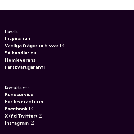
✓
Matlagningsmejeri
(14)
✓
Cottage cheese naturell
0
✓
Filmjölk & Yoghurt
(21)
✓
Kvarg naturell
0
✓
Smör & margarin
(6)
✓
Cottage cheese smaksatt
0
Handla
Inspiration
✓
Juice & fruktdryck
(12)
✓
Drickkvarg
0
Vanliga frågor och svar
Så handlar du
✓
Ägg & jäst
(4)
✓
Skyr
(4)
Hemleverans
Färskvarugaranti
✓
Växtbaserat
(12)
✓
Kvarg portionsförp.
0
✓
Cottage cheese, kvarg & skyr
(4)
Kontakta oss
Kundservice
✓
Mellanmål & desserter
0
För leverantörer
Facebook
X (f.d Twitter)
Instagram