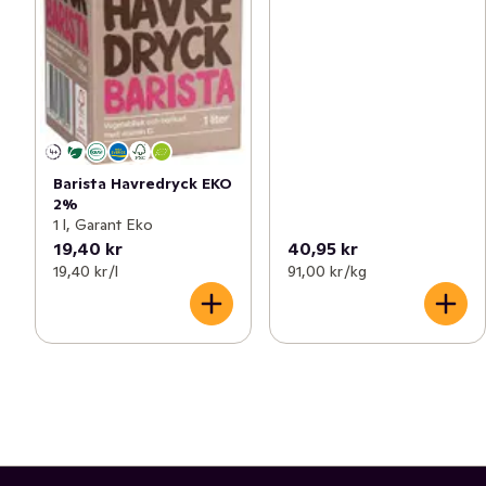
Barista Havredryck EKO
2%
1 l, Garant Eko
19,40 kr
40,95 kr
19,40 kr /l
91,00 kr /kg