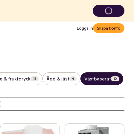
Logga in
Skapa konto
ce & fruktdryck
Ägg & jäst
Växtbaserat
13
4
12