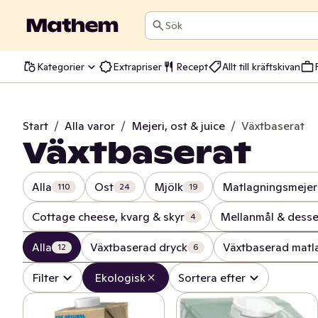
Sök
Kategorier
Extrapriser
Recept
Allt till kräftskivan
Start
/
Alla varor
/
Mejeri, ost & juice
/
Växtbaserat
Växtbaserat
Alla
Ost
Mjölk
Matlagningsmejer
110
24
19
Cottage cheese, kvarg & skyr
Mellanmål & desse
4
Alla
Växtbaserad dryck
Växtbaserad matl
12
6
Filter
Ekologisk
Sortera efter