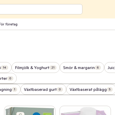
För företag
i
Filmjölk & Yoghurt
Smör & margarin
Jui
14
21
6
rter
0
agning
Växtbaserad gurt
Växtbaserat pålägg
1
0
5