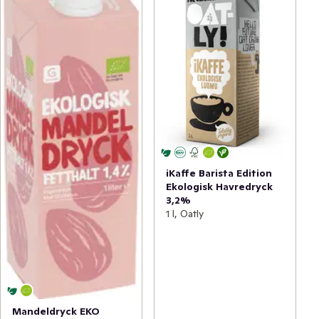
iKaffe Barista Edition
Ekologisk Havredryck
3,2%
1 l, Oatly
Mandeldryck EKO