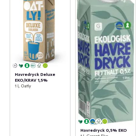
Havredryck Deluxe
EKO/KRAV 1,5%
1 l, Oatly
Havredryck 0,5% EKO