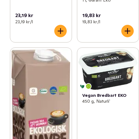
1 l, Garant Eko
23,19 kr
19,83 kr
23,19 kr /l
19,83 kr /l
Vegan Bredbart EKO
450 g, Naturli'