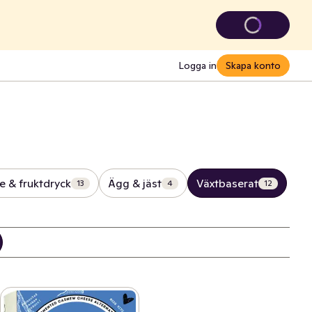
Logga in
Skapa konto
ce & fruktdryck
Ägg & jäst
Växtbaserat
13
4
12