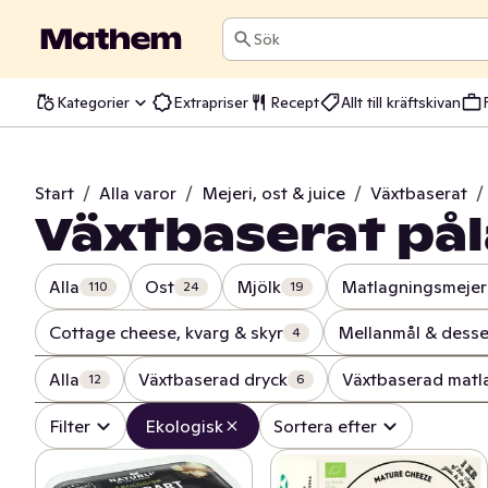
Sök
Kategorier
Extrapriser
Recept
Allt till kräftskivan
Start
/
Alla varor
/
Mejeri, ost & juice
/
Växtbaserat
/
Växtbaserat på
Alla
Ost
Mjölk
Matlagningsmejer
110
24
19
Cottage cheese, kvarg & skyr
Mellanmål & desse
4
Alla
Växtbaserad dryck
Växtbaserad matl
12
6
Filter
Ekologisk
Sortera efter