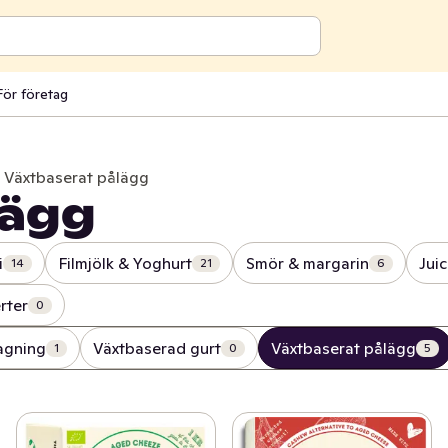
För företag
Växtbaserat pålägg
lägg
i
Filmjölk & Yoghurt
Smör & margarin
Jui
14
21
6
rter
0
agning
Växtbaserad gurt
Växtbaserat pålägg
1
0
5