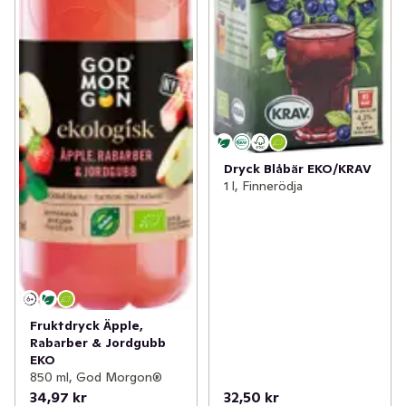
Dryck Blåbär EKO/KRAV
1 l, Finnerödja
Fruktdryck Äpple,
Rabarber & Jordgubb
EKO
850 ml, God Morgon®
34,97 kr
32,50 kr