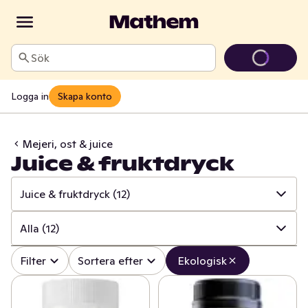
Sök
Logga in
Skapa konto
Mejeri, ost & juice
Juice & fruktdryck
Juice & fruktdryck
(12)
✓
Alla
(108)
Alla
(12)
✓
Ost
(23)
✓
Alla
(12)
Filter
Sortera efter
Ekologisk
✓
Mjölk
(19)
✓
Apelsinjuice
(1)