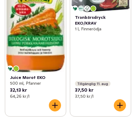
Tranbärsdryck
EKO/KRAV
1 l, Finnerödja
Juice Morot EKO
500 ml, Pfanner
Tillgänglig 11. aug
32,13 kr
37,50 kr
64,26 kr /l
37,50 kr /l