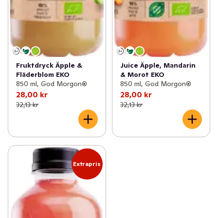
Fruktdryck Äpple &
Juice Äpple, Mandarin
Fläderblom EKO
& Morot EKO
850 ml, God Morgon®
850 ml, God Morgon®
28,00 kr
28,00 kr
32,13 kr
32,13 kr
Extrapris