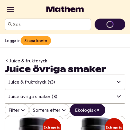
Sök
Logga in
Skapa konto
Juice & fruktdryck
Juice övriga smaker
Juice & fruktdryck
(13)
✓
Alla
(110)
Juice övriga smaker
(3)
✓
Ost
(24)
✓
Alla
(13)
Filter
Sortera efter
Ekologisk
✓
Mjölk
(19)
✓
Apelsinjuice
(1)
Extrapris
Extrapris