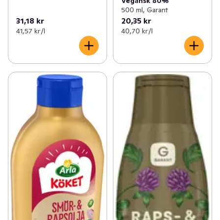
Vegansk 80%
500 ml, Garant
31,18 kr
20,35 kr
41,57 kr /l
40,70 kr /l