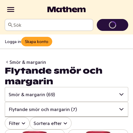
Sök
Logga in
Skapa konto
Smör & margarin
Flytande smör och
margarin
Smör & margarin
(69)
✓
Alla
(1362)
Flytande smör och margarin
(7)
✓
Ost
(414)
✓
Alla
(69)
Filter
Sortera efter