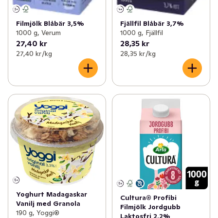
Filmjölk Blåbär 3,5%
Fjällfil Blåbär 3,7%
1000 g, Verum
1000 g, Fjällfil
27,40 kr
28,35 kr
27,40 kr /kg
28,35 kr /kg
Yoghurt Madagaskar
Cultura® Profibi
Vanilj med Granola
Filmjölk Jordgubb
190 g, Yoggi®
Laktosfri 2.2%