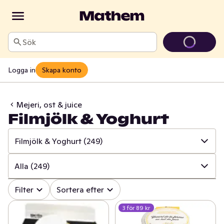
Sök
Logga in
Skapa konto
Mejeri, ost & juice
Filmjölk & Yoghurt
Filmjölk & Yoghurt
(249)
✓
Alla
(1365)
Alla
(249)
✓
Ost
(416)
✓
Alla
(249)
Filter
Sortera efter
✓
Mjölk
(100)
3 för 89 kr
✓
Filmjölk naturell
(21)