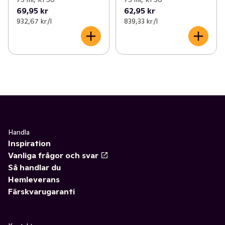
✓
Åldersgräns 18+ receptfria läkemedel
(46)
69,95 kr
62,95 kr
932,67 kr /l
839,33 kr /l
✓
Ögon och öron
(1)
Handla
Inspiration
Vanliga frågor och svar
Så handlar du
Hemleverans
Färskvarugaranti