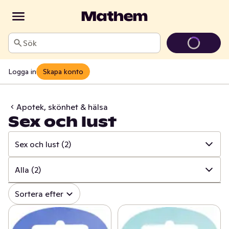
Sök
Logga in
Skapa konto
Apotek, skönhet & hälsa
Sex och lust
Sex och lust
(2)
✓
Alla
(843)
Alla
(2)
✓
Mun och tänder
(107)
✓
Alla
(2)
Sortera efter
✓
Sår, bett och stick
(17)
✓
Kondom
0