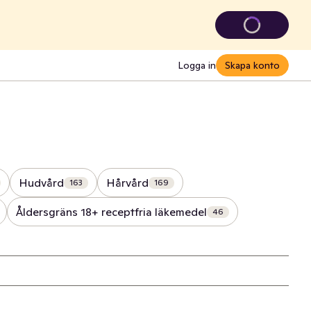
Logga in
Skapa konto
Hudvård
Hårvård
163
169
Åldersgräns 18+ receptfria läkemedel
46