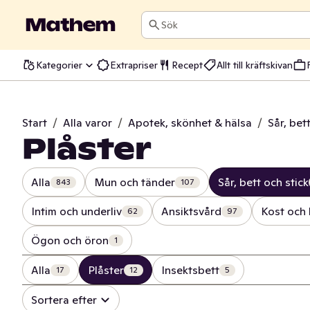
Sök
Kategorier
Extrapriser
Recept
Allt till kräftskivan
Start
/
Alla varor
/
Apotek, skönhet & hälsa
/
Sår, bet
Plåster
Alla
Mun och tänder
Sår, bett och stick
843
107
Intim och underliv
Ansiktsvård
Kost och 
62
97
Ögon och öron
1
Alla
Plåster
Insektsbett
17
12
5
Sortera efter