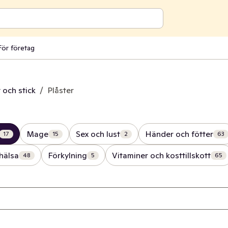
För företag
t och stick
/
Plåster
Mage
Sex och lust
Händer och fötter
17
15
2
63
hälsa
Förkylning
Vitaminer och kosttillskott
48
5
65