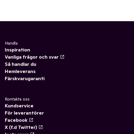
✓
Åldersgräns 18+ receptfria läkemedel
(46)
✓
Ögon och öron
(1)
Handla
Inspiration
Vanliga frågor och svar
Så handlar du
Hemleverans
Färskvarugaranti
Kontakta oss
Kundservice
För leverantörer
Facebook
X (f.d Twitter)