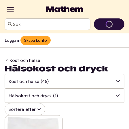
Sök
Logga in
Skapa konto
Kost och hälsa
Hälsokost och dryck
Kost och hälsa
(48)
✓
Alla
(845)
Hälsokost och dryck
(1)
✓
Mun och tänder
(107)
✓
Alla
(48)
Sortera efter
✓
Sår, bett och stick
(17)
✓
Proteinbars
(36)