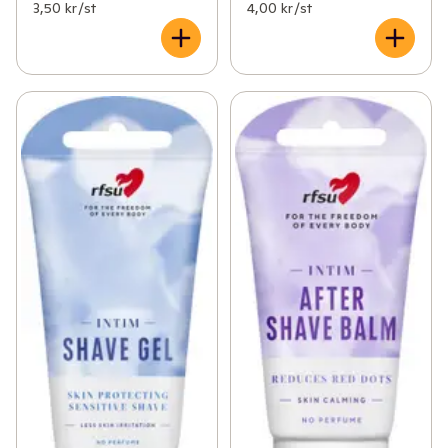
✓
Åldersgräns 18+ receptfria läkemedel
(46)
3,50 kr /st
4,00 kr /st
✓
Ögon och öron
(1)