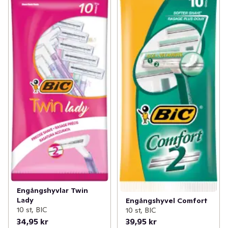
✓
Mage
(15)
✓
Rengöring
(4)
✓
Sex och lust
(2)
✓
Intimrakning
(5)
✓
Händer och fötter
(63)
✓
Tester
(3)
✓
Hudvård
(163)
✓
Hårvård
(169)
✓
Intim och underliv
(62)
✓
Ansiktsvård
(97)
✓
Kost och hälsa
(48)
✓
Förkylning
(5)
Engångshyvlar Twin
Lady
Engångshyvel Comfort
✓
Vitaminer och kosttillskott
(65)
10 st, BIC
10 st, BIC
34,95 kr
39,95 kr