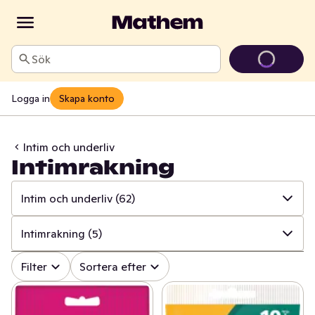
Sök
Logga in
Skapa konto
Intim och underliv
Intimrakning
Intim och underliv
(62)
✓
Alla
(843)
Intimrakning
(5)
✓
Mun och tänder
(107)
✓
Alla
(62)
Filter
Sortera efter
✓
Sår, bett och stick
(17)
✓
Intimhygien och mensskydd
(50)