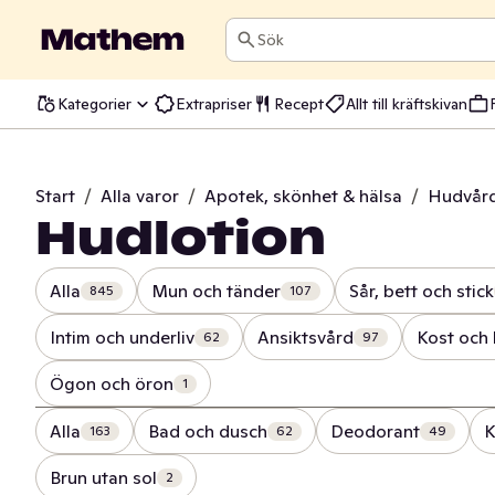
Sök
Kategorier
Extrapriser
Recept
Allt till kräftskivan
Start
/
Alla varor
/
Apotek, skönhet & hälsa
/
Hudvår
Hudlotion
Alla
Mun och tänder
Sår, bett och stick
845
107
Intim och underliv
Ansiktsvård
Kost och 
62
97
Ögon och öron
1
Alla
Bad och dusch
Deodorant
K
163
62
49
Brun utan sol
2