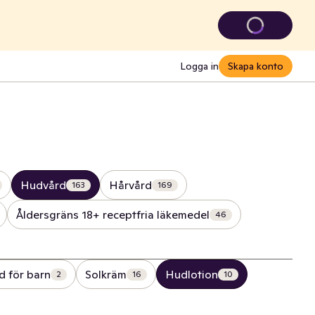
Logga in
Skapa konto
Hudvård
Hårvård
163
169
Åldersgräns 18+ receptfria läkemedel
46
 för barn
Solkräm
Hudlotion
2
16
10