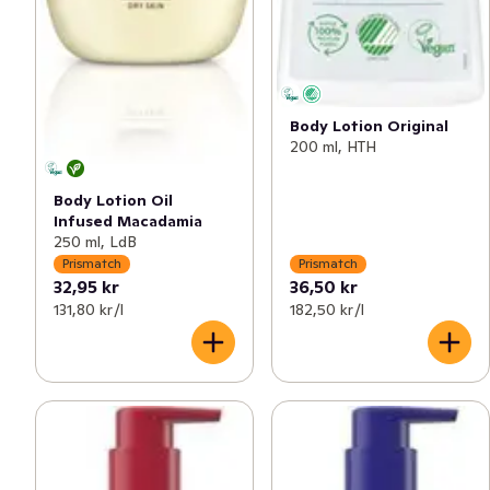
Body Lotion Original
200 ml, HTH
Body Lotion Oil
Infused Macadamia
250 ml, LdB
Prismatch
Prismatch
32,95 kr
36,50 kr
131,80 kr /l
182,50 kr /l