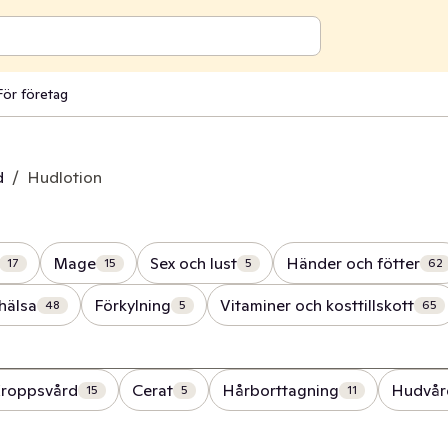
För företag
d
/
Hudlotion
Mage
Sex och lust
Händer och fötter
17
15
5
62
hälsa
Förkylning
Vitaminer och kosttillskott
48
5
65
roppsvård
Cerat
Hårborttagning
Hudvård
15
5
11