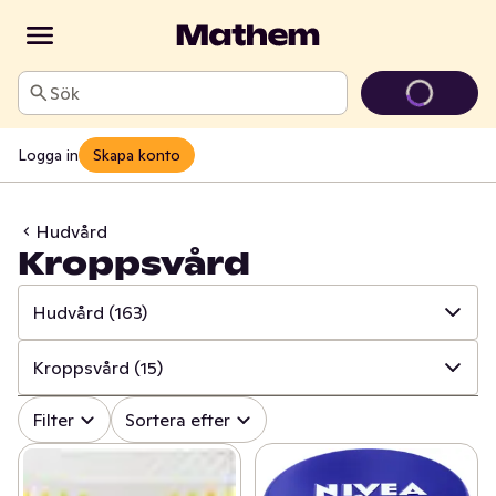
Sök
Logga in
Skapa konto
Hudvård
Kroppsvård
Hudvård
(163)
✓
Alla
(846)
Kroppsvård
(15)
✓
Mun och tänder
(107)
✓
Alla
(163)
Filter
Sortera efter
✓
Sår, bett och stick
(17)
✓
Bad och dusch
(62)