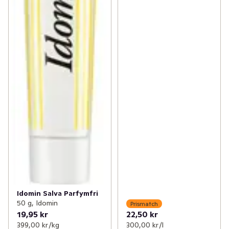
✓
Åldersgräns 18+ receptfria läkemedel
(46)
✓
Ögon och öron
(1)
Idomin Salva Parfymfri
50 g, Idomin
Prismatch
19,95 kr
22,50 kr
399,00 kr /kg
300,00 kr /l