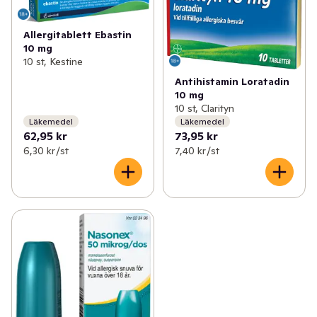
✓
Mage
(15)
✓
Sluta röka
(9)
Allergitablett Ebastin
✓
Sex och lust
(5)
✓
Allergi
(3)
10 mg
10 st, Kestine
✓
Händer och fötter
(62)
✓
Huvudvärk och feber
(11)
Antihistamin Loratadin
10 mg
✓
Hudvård
(163)
✓
Värk och feber hos barn
(4)
10 st, Clarityn
Läkemedel
Läkemedel
✓
Hårvård
(169)
62,95 kr
73,95 kr
✓
Nässpray och näsdroppar
(11)
6,30 kr /st
7,40 kr /st
✓
Intim och underliv
(62)
✓
Ont i halsen
(5)
✓
Ansiktsvård
(97)
✓
Kost och hälsa
(48)
✓
Förkylning
(5)
✓
Vitaminer och kosttillskott
(65)