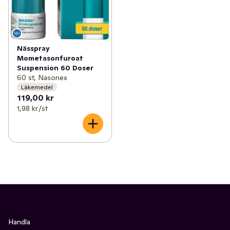
✓
Åldersgräns 18+ receptfria läkemedel
(46)
✓
Ögon och öron
(1)
Nässpray
Mometasonfuroat
Suspension 60 Doser
60 st, Nasonex
Läkemedel
119,00 kr
1,98 kr /st
Handla