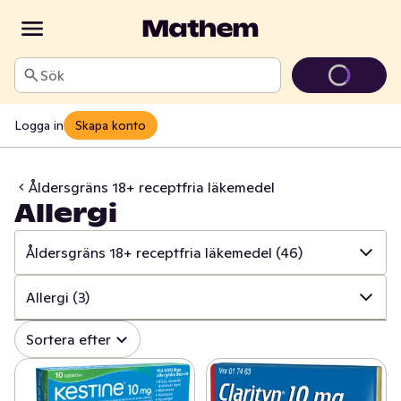
Sök
Logga in
Skapa konto
Åldersgräns 18+ receptfria läkemedel
Allergi
Åldersgräns 18+ receptfria läkemedel
(46)
✓
Alla
(845)
Allergi
(3)
✓
Mun och tänder
(107)
✓
Alla
(46)
Sortera efter
✓
Sår, bett och stick
(17)
✓
Värk och feber
(4)