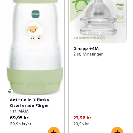
Dinapp +4M
2 st, Minstingen
Anti-Colic Diflaska
Osorterade Färger
1 st, MAM
69,95 kr
23,96 kr
69,95 kr /st
29,95 kr