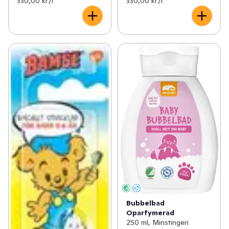
330,00 kr /l
330,00 kr /l
Bubbelbad
Oparfymerad
250 ml, Minstingen