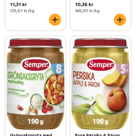
11,31 kr
10,36 kr
125,67 kr /kg
148,00 kr /kg
Grönsaksgryta med
Puré Persika & Päron