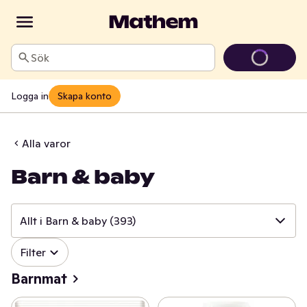
Sök
Logga in
Skapa konto
Alla varor
Barn & baby
Allt i Barn & baby
(393)
✓
Filter
Allt i Barn & baby
(393)
Barnmat
✓
Barnmat
(179)