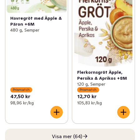
Havregröt med Äpple &
Päron +6M
480 g, Semper
Flerkornsgröt Äpple,
Persika & Aprikos +8M
120 g, Semper
Prismatch
Prismatch
47,50 kr
12,70 kr
98,96 kr /kg
105,83 kr /kg
Visa mer (64)