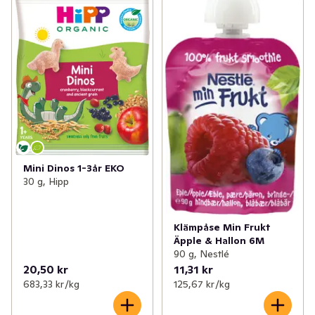
✓
Mjölkersättning
(31)
✓
Välling & gröt
(64)
✓
Blöjor
(70)
✓
Barntillbehör
(57)
✓
Nappar & Nappflaskor
(9)
✓
Leksaker baby & barn
(1)
Mini Dinos 1-3år EKO
30 g, Hipp
Klämpåse Min Frukt
Äpple & Hallon 6M
90 g, Nestlé
20,50 kr
11,31 kr
683,33 kr /kg
125,67 kr /kg