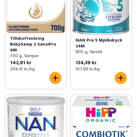
Tillskottsnäring
NAN Pro 5 Mjölkdryck
BabySemp 2 SensiPro
24M
6M
800 g, Nestlé
700 g, Semper
142,91 kr
134,39 kr
204,16 kr /kg
167,99 kr /kg