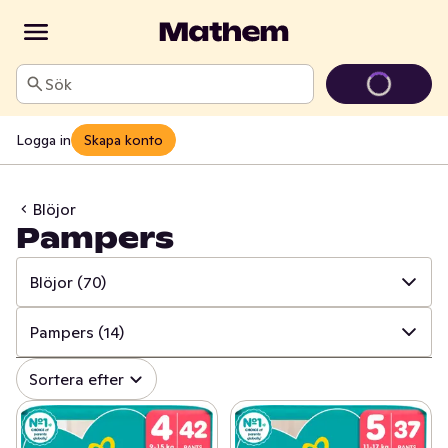
Sök
Logga in
Skapa konto
Blöjor
Pampers
Blöjor
(70)
✓
Alla
(393)
Pampers
(14)
✓
Barnmat
(179)
✓
Alla
(70)
Sortera efter
✓
Mjölkersättning
(31)
✓
Våtservetter & blöjbyte
(16)