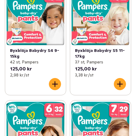
✓
Välling & gröt
(64)
✓
Libero
(25)
✓
Blöjor
(70)
✓
Pampers
(14)
✓
Barntillbehör
(57)
✓
Minstingen
(7)
✓
Nappar & Nappflaskor
(9)
✓
Huggies
(5)
Byxblöja Babydry S4 9-
Byxblöja Babydry S5 11-
15kg
17kg
✓
Leksaker baby & barn
(1)
✓
Övriga blöjor
(3)
42 st, Pampers
37 st, Pampers
125,00 kr
125,00 kr
2,98 kr /st
3,38 kr /st