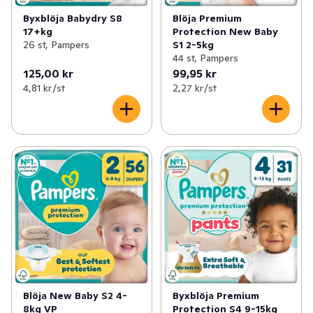
Byxblöja Babydry S8
Blöja Premium
17+kg
Protection New Baby
26 st, Pampers
S1 2-5kg
44 st, Pampers
125,00 kr
99,95 kr
4,81 kr /st
2,27 kr /st
Blöja New Baby S2 4-
Byxblöja Premium
8kg VP
Protection S4 9-15kg