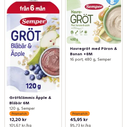
✓
Välling & gröt
(64)
✓
Välling drickfärdig
(1)
✓
Blöjor
(70)
✓
Gröt flerportion
(19)
✓
Barntillbehör
(57)
✓
Grötklämmisar
(24)
✓
Nappar & Nappflaskor
(9)
Havregröt med Päron &
✓
Leksaker baby & barn
(1)
Banan +8M
16 port, 480 g, Semper
Grötklämmis Äpple &
Blåbär 6M
120 g, Semper
Prismatch
Prismatch
12,20 kr
45,95 kr
101,67 kr /kg
95,73 kr /kg