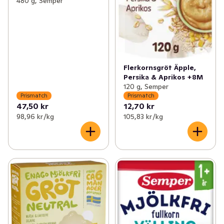
480 g, Semper
Flerkornsgröt Äpple,
Persika & Aprikos +8M
120 g, Semper
Prismatch
Prismatch
47,50 kr
12,70 kr
98,96 kr /kg
105,83 kr /kg