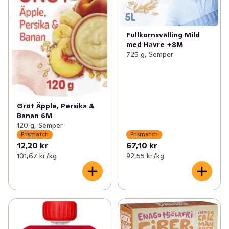
Fullkornsvälling Mild
med Havre +8M
725 g, Semper
Gröt Äpple, Persika &
Banan 6M
120 g, Semper
Prismatch
Prismatch
12,20 kr
67,10 kr
101,67 kr /kg
92,55 kr /kg