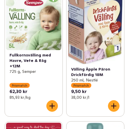
Fullkornsvälling med
Havre, Vete & Råg
+12M
Välling Äpple Päron
725 g, Semper
Drickfärdig 18M
250 ml, Nestlé
Prismatch
Prismatch
62,30 kr
9,50 kr
85,93 kr /kg
38,00 kr /l