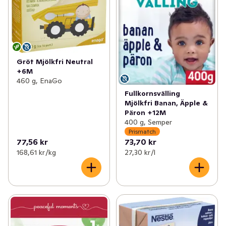
Gröt Mjölkfri Neutral
+6M
460 g, EnaGo
Fullkornsvälling
Mjölkfri Banan, Äpple &
Päron +12M
400 g, Semper
Prismatch
77,56 kr
73,70 kr
168,61 kr /kg
27,30 kr /l