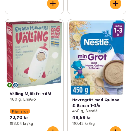
Välling Mjölkfri +6M
460 g, EnaGo
Havregröt med Quinoa
& Banan 1-3År
450 g, Nestlé
Prismatch
72,70 kr
49,69 kr
158,04 kr /kg
110,42 kr /kg