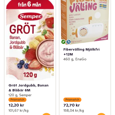
Fibervälling Mjölkfri
+12M
460 g, EnaGo
Gröt Jordgubb, Banan
& Blåbär 6M
120 g, Semper
Prismatch
Prismatch
12,20 kr
72,70 kr
101,67 kr /kg
158,04 kr /kg