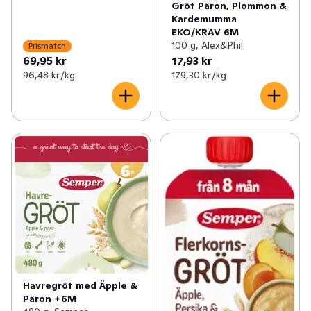
Gröt Päron, Plommon &
Kardemumma
EKO/KRAV 6M
100 g, Alex&Phil
Prismatch
69,95 kr
17,93 kr
96,48 kr /kg
179,30 kr /kg
Havregröt med Äpple &
Päron +6M