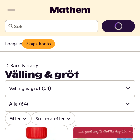
Sök
Logga in
Skapa konto
Barn & baby
Välling & gröt
Välling & gröt
(64)
✓
Alla
(393)
Alla
(64)
✓
Barnmat
(179)
✓
Alla
(64)
Filter
Sortera efter
✓
Mjölkersättning
(31)
✓
Välling flerportion
(17)