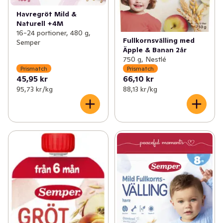
Havregröt Mild &
Naturell +4M
16-24 portioner, 480 g,
Fullkornsvälling med
Semper
Äpple & Banan 2år
750 g, Nestlé
Prismatch
Prismatch
45,95 kr
66,10 kr
95,73 kr /kg
88,13 kr /kg