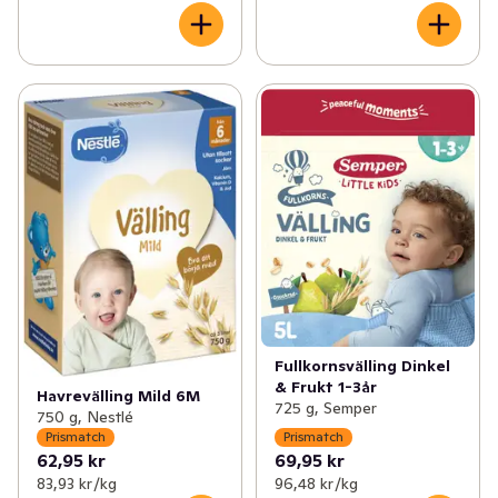
Fullkornsvälling Dinkel
& Frukt 1-3år
Havrevälling Mild 6M
725 g, Semper
750 g, Nestlé
Prismatch
Prismatch
62,95 kr
69,95 kr
83,93 kr /kg
96,48 kr /kg