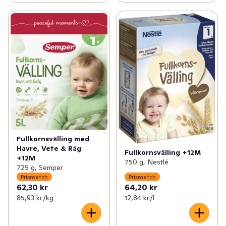
Fullkornsvälling med
Havre, Vete & Råg
Fullkornsvälling +12M
+12M
750 g, Nestlé
725 g, Semper
Prismatch
Prismatch
62,30 kr
64,20 kr
85,93 kr /kg
12,84 kr /l