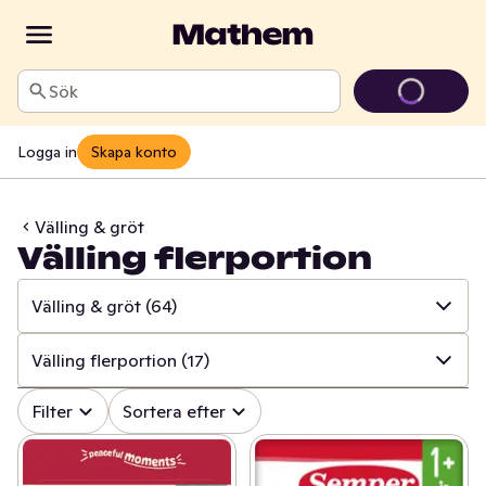
Sök
Logga in
Skapa konto
Välling & gröt
Välling flerportion
Välling & gröt
(64)
✓
Alla
(393)
Välling flerportion
(17)
✓
Barnmat
(179)
✓
Alla
(64)
Filter
Sortera efter
✓
Mjölkersättning
(31)
✓
Välling flerportion
(17)