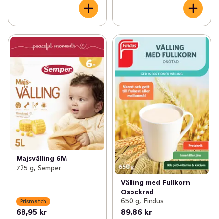
Majsvälling 6M
725 g, Semper
Välling med Fullkorn
Osockrad
650 g, Findus
Prismatch
68,95 kr
89,86 kr