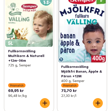
✓
Välling & gröt
(64)
✓
Välling drickfärdig
(1)
✓
Blöjor
(70)
✓
Gröt flerportion
(19)
✓
Barntillbehör
(57)
✓
Grötklämmisar
(24)
✓
Nappar & Nappflaskor
(9)
✓
Leksaker baby & barn
(1)
Fullkornsvälling
Multikorn & Naturell
+12m-36m
725 g, Semper
Fullkornsvälling
Mjölkfri Banan, Äpple &
Päron +12M
400 g, Semper
Prismatch
Prismatch
69,95 kr
73,70 kr
96,48 kr /kg
27,30 kr /l