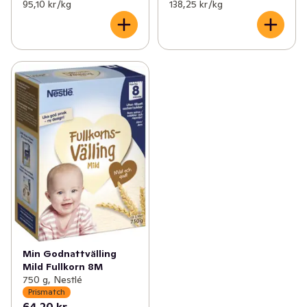
95,10 kr /kg
138,25 kr /kg
Min Godnattvälling
Mild Fullkorn 8M
750 g, Nestlé
Prismatch
64,20 kr