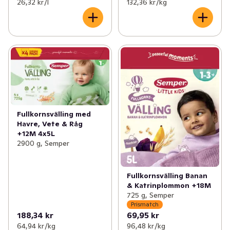
26,32 kr /l
132,36 kr /kg
Fullkornsvälling med
Havre, Vete & Råg
+12M 4x5L
2900 g, Semper
Fullkornsvälling Banan
& Katrinplommon +18M
725 g, Semper
Prismatch
188,34 kr
69,95 kr
64,94 kr /kg
96,48 kr /kg