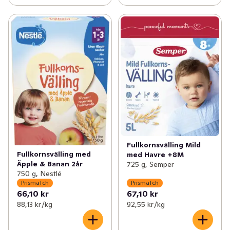
Fullkornsvälling Mild
Fullkornsvälling med
med Havre +8M
Äpple & Banan 2år
725 g, Semper
750 g, Nestlé
Prismatch
Prismatch
66,10 kr
67,10 kr
88,13 kr /kg
92,55 kr /kg