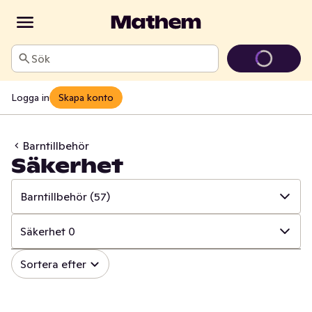
Sök
Logga in
Skapa konto
Barntillbehör
Säkerhet
Barntillbehör
(57)
✓
Alla
(393)
Säkerhet
0
✓
Barnmat
(179)
✓
Alla
(57)
Sortera efter
✓
Mjölkersättning
(31)
✓
Tvättlappar & våtservetter
(12)