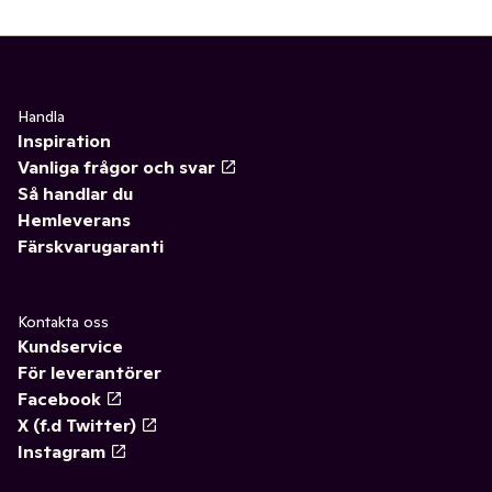
✓
Välling & gröt
(64)
✓
Bad & dusch
(17)
✓
Blöjor
(70)
✓
Barnvård
(8)
✓
Barntillbehör
(57)
✓
Äta och mata
(5)
Handla
Inspiration
✓
Nappar & Nappflaskor
(9)
✓
Säkerhet
0
Vanliga frågor och svar
Så handlar du
✓
Leksaker baby & barn
(1)
✓
Mun & tänder
(15)
Hemleverans
Färskvarugaranti
Kontakta oss
Kundservice
För leverantörer
Facebook
X (f.d Twitter)
Instagram