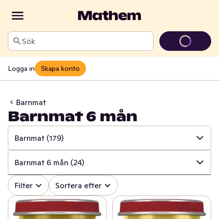
Sök
Logga in
Skapa konto
Barnmat
Barnmat 6 mån
Barnmat
(179)
✓
Alla
(393)
Barnmat 6 mån
(24)
✓
Barnmat
(179)
✓
Alla
(179)
Filter
Sortera efter
✓
Mjölkersättning
(31)
✓
Barnsmoothies & klämmisar
(56)