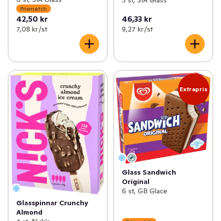
5 st, SIA Glass
Prismatch
42,50 kr
46,33 kr
7,08 kr /st
9,27 kr /st
Extrapris
Glass Sandwich
Original
6 st, GB Glace
Glasspinnar Crunchy
Almond