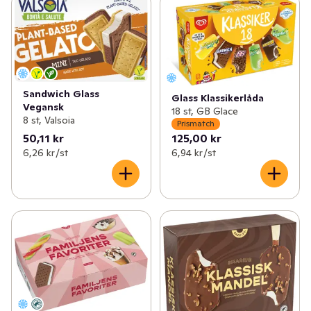
✓
Choklad
(177)
✓
Glasspaket
(142)
✓
Chips
(126)
✓
Styckförpackade glassar
(50)
✓
Glass
(231)
✓
Glasstillbehör
(39)
Sandwich Glass
✓
Snacks
(148)
Glass Klassikerlåda
✓
Vegansk glass
0
Vegansk
18 st, GB Glace
8 st, Valsoia
Prismatch
50,11 kr
125,00 kr
6,26 kr /st
6,94 kr /st