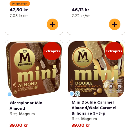
Prismatch
42,50 kr
46,33 kr
7,08 kr /st
7,72 kr /st
Extrapris
Extrapris
Mini Double Caramel
Glasspinnar Mini
Almond/Gold Caramel
Almond
Billionaire 3+3-p
6 st, Magnum
6 st, Magnum
39,00 kr
39,00 kr