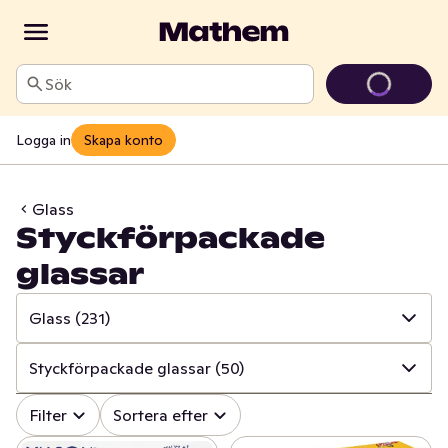
Sök
Logga in
Skapa konto
Glass
Styckförpackade
glassar
Glass
(231)
✓
Alla
(944)
Styckförpackade glassar
(50)
✓
Godis
(264)
✓
Alla
(231)
Filter
Sortera efter