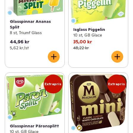
Glasspinnar Ananas
Split
Isglass Piggelin
8 st, Triumf Glass
10 st, GB Glace
44,96 kr
35,00 kr
5,62 kr /st
48,22 kr
Extrapris
Extrapris
Glasspinnar Päronsplitt
10 st, GB Glace