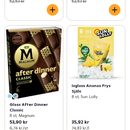
52,53 kr
52,53 kr
Isglass Ananas Frys
Själv
8 st, Sun Lolly
Glass After Dinner
Classic
8 st, Magnum
53,90 kr
35,92 kr
6,74 kr /st
74,83 kr /l