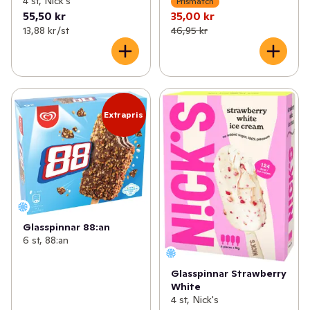
4 st, Nick's
Prismatch
55,50 kr
35,00 kr
13,88 kr /st
46,95 kr
Extrapris
Glasspinnar 88:an
6 st, 88:an
Glasspinnar Strawberry
White
4 st, Nick's