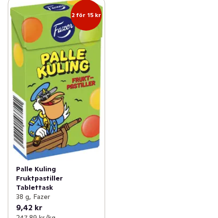
2 för 15 kr
Palle Kuling
Fruktpastiller
Tablettask
38 g, Fazer
9,42 kr
247,89 kr /kg