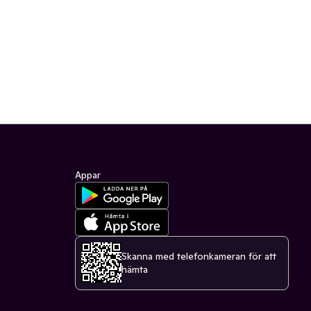
Appar
Skanna med telefonkameran för att
hämta