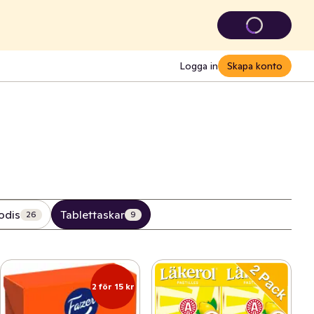
Logga in
Skapa konto
odis
Tablettaskar
26
9
2 för 15 kr