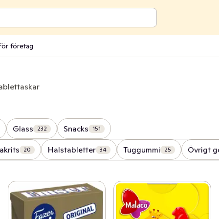
För företag
ablettaskar
Glass
Snacks
232
151
akrits
Halstabletter
Tuggummi
Övrigt g
20
34
25