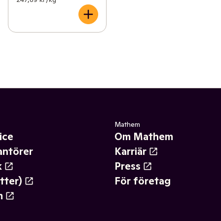
Mathem
ice
Om Mathem
antörer
Karriär
k
Press
tter)
För företag
m