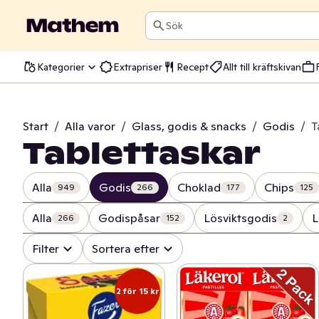
Sök
Kategorier
Extrapriser
Recept
Allt till kräftskivan
Start
/
Alla varor
/
Glass, godis & snacks
/
Godis
/
T
Tablettaskar
Alla
Godis
Choklad
Chips
949
266
177
125
Alla
Godispåsar
Lösviktsgodis
L
266
152
2
Filter
Sortera efter
2 för 15 kr