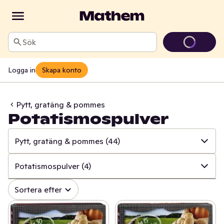
Sök
Logga in
Skapa konto
Pytt, gratäng & pommes
Potatismospulver
Pytt, gratäng & pommes
(44)
✓
Alla
(629)
Potatismospulver
(4)
✓
Färdiglagat & förberett
(252)
✓
Alla
(44)
Sortera efter
✓
Pizza, paj & pirog
(105)
✓
Klyftpotatis & pommes
(21)