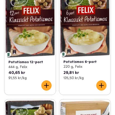
✓
Pytt, gratäng & pommes
(44)
✓
Rotfruktsgratäng
(1)
✓
Vegetariska produkter
(90)
✓
Pytt
(5)
✓
Pannkakor & plättar
(14)
✓
Potatisbullar
(3)
✓
Grytbas & kryddmix
(27)
✓
Potatisgratäng
(5)
✓
Mellanmål
(97)
✓
Potatismospulver
(4)
✓
Rösti
(1)
Potatismos 6-port
Potatismos 12-port
220 g, Felix
444 g, Felix
✓
Palt & kroppkaka
(2)
40,65 kr
29,81 kr
91,55 kr /kg
135,50 kr /kg
✓
Janssons frestelse
(1)
✓
Rotmos
(1)