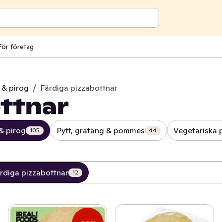
För företag
j & pirog
/
Färdiga pizzabottnar
ottnar
 & pirog
Pytt, gratäng & pommes
Vegetariska 
105
44
rdiga pizzabottnar
12