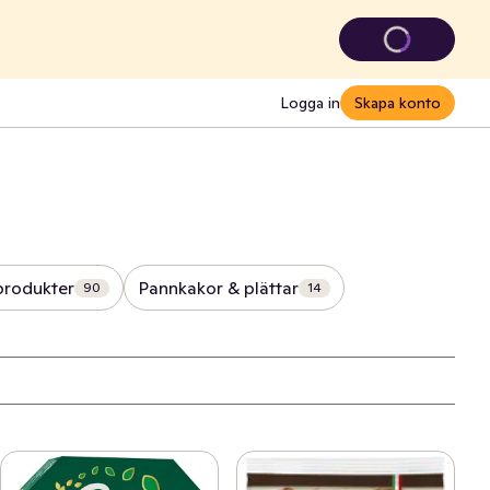
Logga in
Skapa konto
produkter
Pannkakor & plättar
90
14