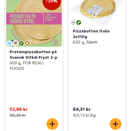
-20%
Pizzabotten Italia
2x310g
620 g, Silletti
Proteinpizzabotten på
Svensk Vitkål Fryst 2-p
300 g, FOR REAL!
FOODS
52,96 kr
64,31 kr
66,20 kr
103,73 kr /kg