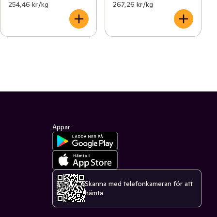
254,46 kr /kg
267,26 kr /kg
Appar
Skanna med telefonkameran för att
hämta