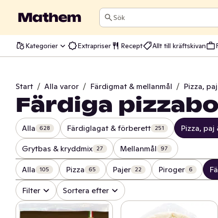
Sök
Kategorier
Extrapriser
Recept
Allt till kräftskivan
Start
/
Alla varor
/
Färdigmat & mellanmål
/
Pizza, pa
Färdiga pizzab
Alla
Färdiglagat & förberett
Pizza, paj
628
251
Grytbas & kryddmix
Mellanmål
27
97
Alla
Pizza
Pajer
Piroger
Fä
105
65
22
6
Filter
Sortera efter