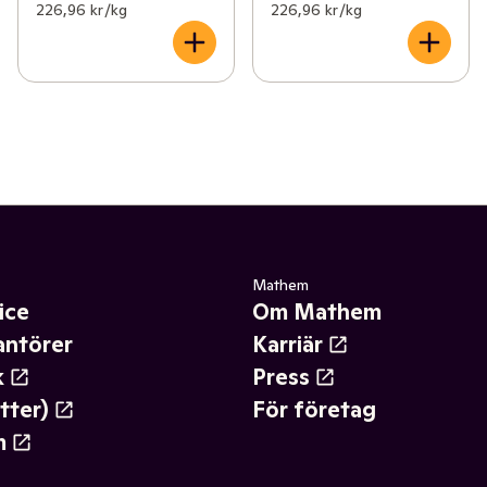
226,96 kr /kg
226,96 kr /kg
Mathem
ice
Om Mathem
antörer
Karriär
k
Press
tter)
För företag
m