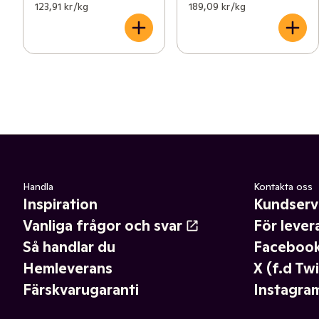
123,91 kr /kg
189,09 kr /kg
Handla
Kontakta oss
Inspiration
Kundserv
Vanliga frågor och svar
För lever
Så handlar du
Faceboo
Hemleverans
X (f.d Twi
Färskvarugaranti
Instagra