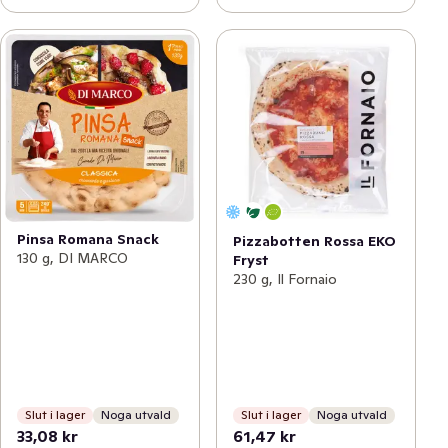
Pinsa Romana Snack
Pizzabotten Rossa EKO
130 g, DI MARCO
Fryst
230 g, Il Fornaio
Slut i lager
Noga utvald
Slut i lager
Noga utvald
33,08 kr
61,47 kr