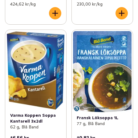
424,62 kr /kg
230,00 kr /kg
Varma Koppen Soppa
Fransk Löksoppa 1L
Kantarell 3x2dl
77 g, Blå Band
62 g, Blå Band
16,56 kr
19,83 kr