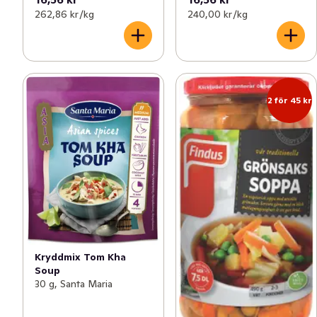
262,86 kr /kg
240,00 kr /kg
2 för 45 kr
Kryddmix Tom Kha
Soup
30 g, Santa Maria