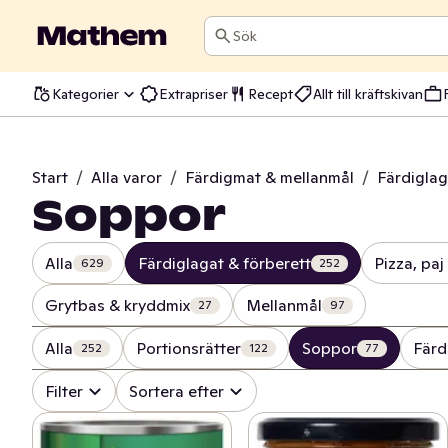
Sök
Kategorier
Extrapriser
Recept
Allt till kräftskivan
Start
/
Alla varor
/
Färdigmat & mellanmål
/
Färdiglag
Soppor
Alla
Färdiglagat & förberett
Pizza, paj
629
252
Grytbas & kryddmix
Mellanmål
27
97
Alla
Portionsrätter
Soppor
Färd
252
122
77
Filter
Sortera efter