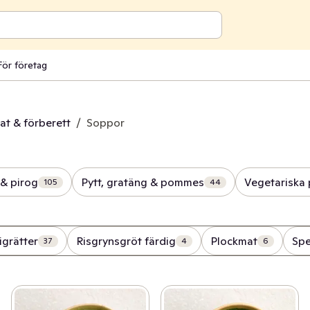
För företag
at & förberett
/
Soppor
 & pirog
Pytt, gratäng & pommes
Vegetariska 
105
44
igrätter
Risgrynsgröt färdig
Plockmat
Spe
37
4
6