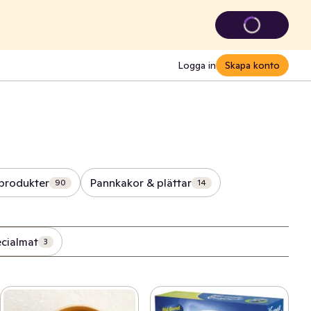
Logga in
Skapa konto
produkter
Pannkakor & plättar
90
14
cialmat
3