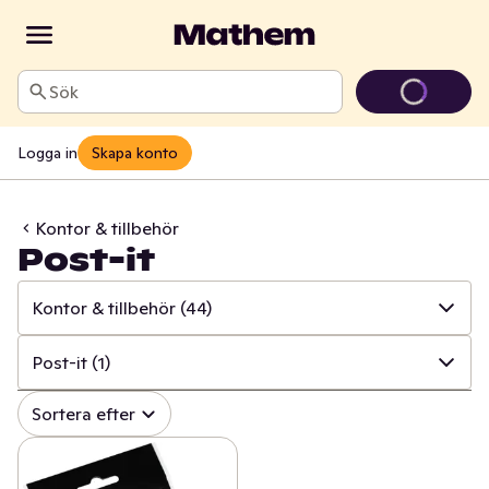
Sök
Logga in
Skapa konto
Kontor & tillbehör
Post-it
Kontor & tillbehör
(44)
✓
Alla
(995)
Post-it
(1)
✓
Hushålls- & toapapper
(34)
✓
Alla
(44)
Sortera efter
✓
Disk & städ
(205)
✓
Inslagspapper & band
(9)