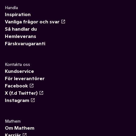
✓
Fritid & övrigt
(23)
✓
Gummisnoddar
0
Handla
Inspiration
✓
Säsongspynt
(7)
✓
Post-it
(1)
Vanliga frågor och svar
Så handlar du
✓
Övrigt kontor
(1)
Hemleverans
Färskvarugaranti
Kontakta oss
Kundservice
För leverantörer
Facebook
X (f.d Twitter)
Instagram
Mathem
Om Mathem
Karriär