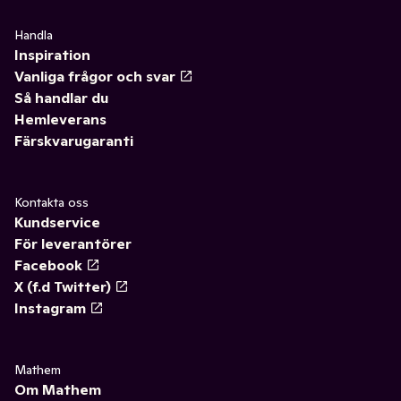
✓
Fritid & övrigt
(23)
✓
Gummisnoddar
0
Handla
✓
Säsongspynt
(7)
✓
Post-it
(1)
Inspiration
Vanliga frågor och svar
✓
Övrigt kontor
(1)
Så handlar du
Hemleverans
Färskvarugaranti
Kontakta oss
Kundservice
För leverantörer
Facebook
X (f.d Twitter)
Instagram
Mathem
Om Mathem