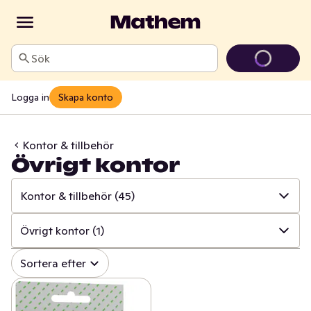
Sök
Logga in
Skapa konto
Kontor & tillbehör
Övrigt kontor
Kontor & tillbehör
(45)
✓
Alla
(1004)
Övrigt kontor
(1)
✓
Hushålls- & toapapper
(34)
✓
Alla
(45)
Sortera efter
✓
Disk & städ
(208)
✓
Inslagspapper & band
(9)