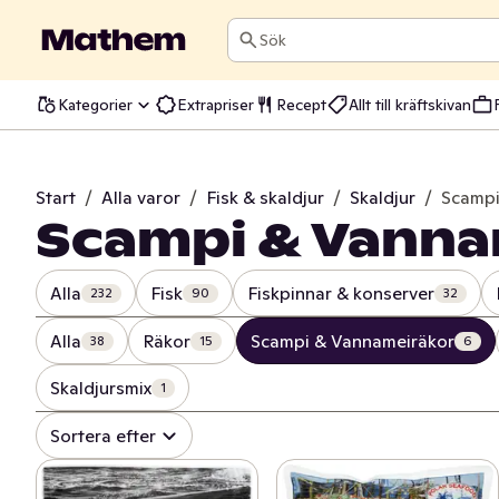
Sök
Kategorier
Extrapriser
Recept
Allt till kräftskivan
Start
/
Alla varor
/
Fisk & skaldjur
/
Skaldjur
/
Scampi
Scampi & Vanna
Alla
Fisk
Fiskpinnar & konserver
232
90
32
Alla
Räkor
Scampi & Vannameiräkor
38
15
6
Skaldjursmix
1
Sortera efter