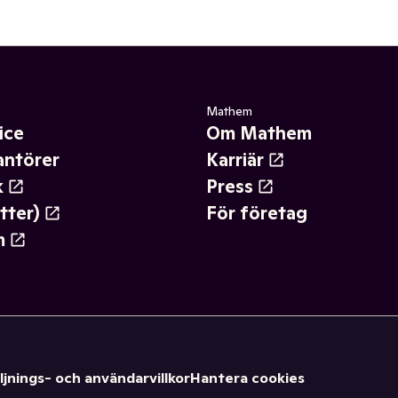
Mathem
ice
Om Mathem
antörer
Karriär
k
Press
tter)
För företag
m
ljnings- och användarvillkor
Hantera cookies