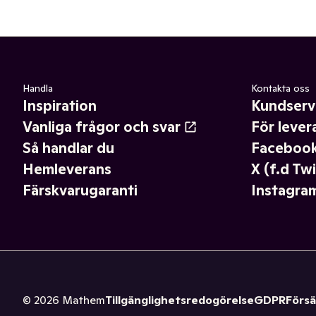
Handla
Kontakta oss
Inspiration
Kundserv
Vanliga frågor och svar
För lever
Så handlar du
Faceboo
Hemleverans
X (f.d Twi
Färskvarugaranti
Instagra
©
2026
Mathem
Tillgänglighetsredogörelse
GDPR
Försä