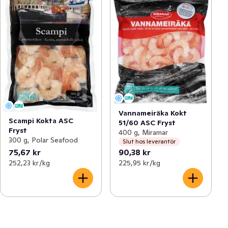
Vannameiräka Kokt
Scampi Kokta ASC
51/60 ASC Fryst
Fryst
400 g, Miramar
300 g, Polar Seafood
Slut hos leverantör
75,67 kr
90,38 kr
252,23 kr /kg
225,95 kr /kg