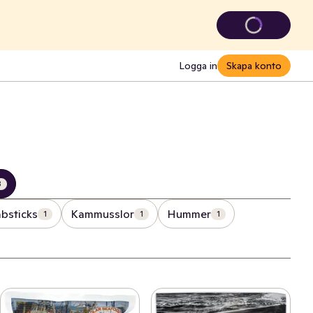
Logga in
Skapa konto
8
absticks
Kammusslor
Hummer
1
1
1