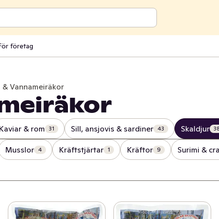
För företag
 & Vannameiräkor
meiräkor
Kaviar & rom
Sill, ansjovis & sardiner
Skaldjur
31
43
3
Musslor
Kräftstjärtar
Kräftor
Surimi & cr
4
1
9