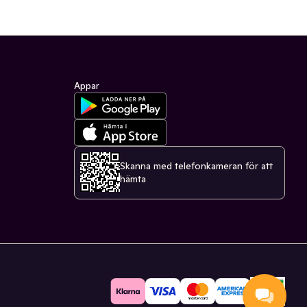
Appar
Skanna med telefonkameran för att
hämta