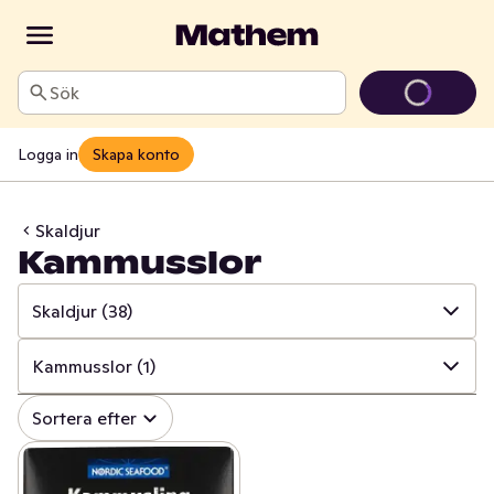
Sök
Logga in
Skapa konto
Skaldjur
Kammusslor
Skaldjur
(38)
✓
Alla
(233)
Kammusslor
(1)
✓
Fisk
(91)
✓
Alla
(38)
Sortera efter
✓
Fiskpinnar & konserver
(32)
✓
Räkor
(15)