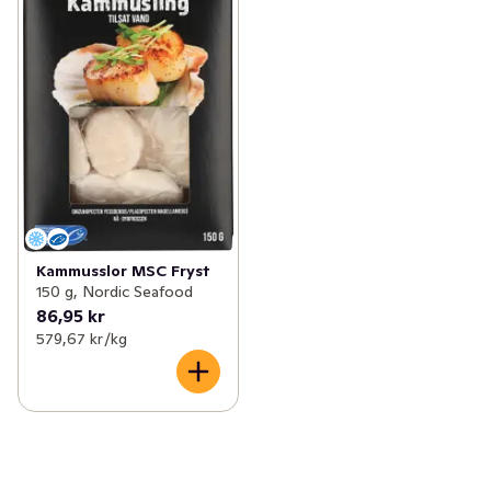
✓
Kaviar & rom
(31)
✓
Scampi & Vannameiräkor
(6)
✓
Sill, ansjovis & sardiner
(43)
✓
Musslor
(4)
✓
Skaldjur
(38)
✓
Kräftstjärtar
(1)
✓
Kräftor
(9)
✓
Surimi & crabsticks
(1)
✓
Kammusslor
(1)
Kammusslor MSC Fryst
150 g, Nordic Seafood
✓
Hummer
(1)
86,95 kr
579,67 kr /kg
✓
Skaldjursmix
(1)