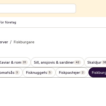
För företag
erver
/
Fiskburgare
Kaviar & rom
Sill, ansjovis & sardiner
Skaldjur
31
42
3
 tomatsås
Fisknuggets
Fiskpastejer
Fiskbur
3
5
2