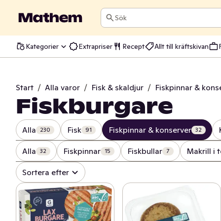
Sök
Kategorier
Extrapriser
Recept
Allt till kräftskivan
Start
/
Alla varor
/
Fisk & skaldjur
/
Fiskpinnar & kons
Fiskburgare
Alla
Fisk
Fiskpinnar & konserver
230
91
32
Alla
Fiskpinnar
Fiskbullar
Makrill i
32
15
7
Sortera efter