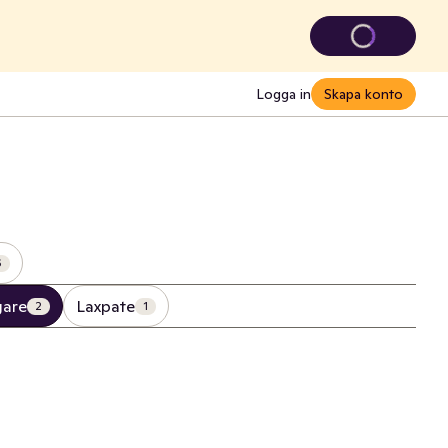
Logga in
Skapa konto
6
gare
Laxpate
2
1