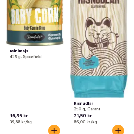
Minimajs
425 g, Spicefield
Risnudlar
250 g, Garant
16,95 kr
21,50 kr
39,88 kr /kg
86,00 kr /kg