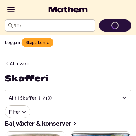
Sök
Logga in
Skapa konto
Alla varor
Skafferi
Allt i Skafferi
(1710)
✓
Filter
Allt i Skafferi
(1710)
Baljväxter & konserver
✓
Baljväxter & konserver
(271)