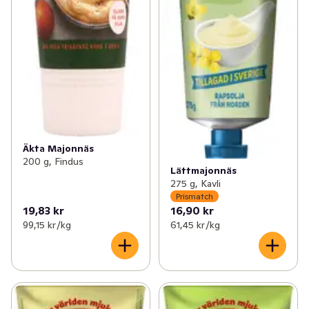
Äkta Majonnäs
200 g, Findus
Lättmajonnäs
275 g, Kavli
Prismatch
19,83 kr
16,90 kr
99,15 kr /kg
61,45 kr /kg