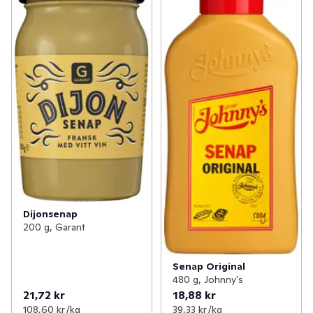
Dijonsenap
200 g, Garant
Senap Original
480 g, Johnny's
21,72 kr
18,88 kr
108,60 kr /kg
39,33 kr /kg