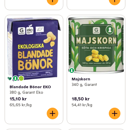
✓
Nötter & torkad frukt
(88)
✓
Internationella köket
(5)
Majskorn
340 g, Garant
Blandade Bönor EKO
380 g, Garant Eko
15,10 kr
18,50 kr
65,65 kr /kg
54,41 kr /kg