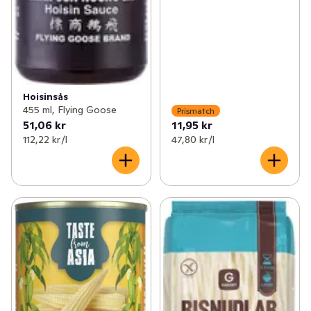
Hoisinsås
455 ml, Flying Goose
Prismatch
51,06 kr
11,95 kr
112,22 kr /l
47,80 kr /l