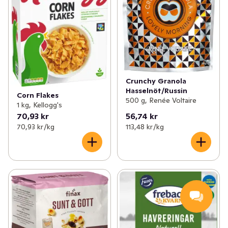
Crunchy Granola
Hasselnöt/Russin
Corn Flakes
500 g, Renée Voltaire
1 kg, Kellogg's
70,93 kr
56,74 kr
70,93 kr /kg
113,48 kr /kg