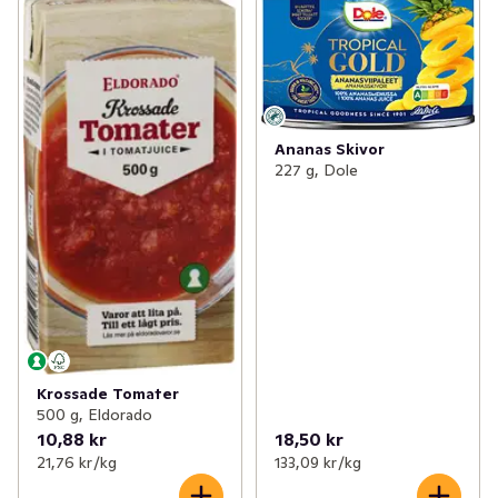
✓
Pasta & pastasås
(215)
✓
Mjöl & bakning
(232)
✓
Tex mex
(125)
Ananas Skivor
✓
Asien
(224)
227 g, Dole
✓
Sylt & socker
(151)
✓
Senap & ketchup
(58)
✓
Majonnäs
(31)
✓
Flingor, müsli & gröt
(159)
Krossade Tomater
✓
Olja & vinäger
(96)
500 g, Eldorado
10,88 kr
18,50 kr
✓
Ris & gryn
(66)
21,76 kr /kg
133,09 kr /kg
✓
Desserter
(6)