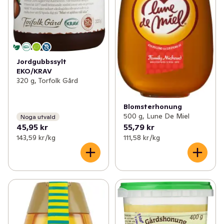
Jordgubbssylt
EKO/KRAV
320 g, Torfolk Gård
Blomsterhonung
500 g, Lune De Miel
Noga utvald
45,95 kr
55,79 kr
143,59 kr /kg
111,58 kr /kg