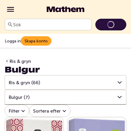
Sök
Logga in
Skapa konto
Ris & gryn
Bulgur
Ris & gryn
(66)
✓
Alla
(1714)
Bulgur
(7)
✓
Baljväxter & konserver
(271)
✓
Alla
(66)
Filter
Sortera efter
✓
Pasta & pastasås
(215)
✓
Jasminris
(12)