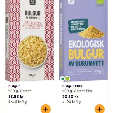
✓
Mjöl & bakning
(232)
✓
Långkornigt ris
(9)
✓
Tex mex
(125)
✓
Basmatiris
(13)
✓
Asien
(223)
✓
Övriga matgryn
(11)
✓
Sylt & socker
(151)
✓
Råris & fullkornsris
(6)
✓
Senap & ketchup
(58)
✓
Bulgur
(7)
✓
Majonnäs
(31)
✓
Risottoris
(6)
✓
Flingor, müsli & gröt
(162)
✓
Couscous
(2)
✓
Olja & vinäger
(96)
Bulgur
Bulgur EKO
500 g, Garant
500 g, Garant Eko
✓
Ris & gryn
(66)
18,88 kr
20,50 kr
37,76 kr /kg
41,00 kr /kg
✓
Desserter
(6)