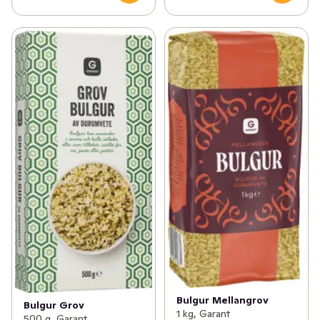
✓
Nötter & torkad frukt
(90)
✓
Internationella köket
(5)
Bulgur Mellangrov
Bulgur Grov
1 kg, Garant
500 g, Garant