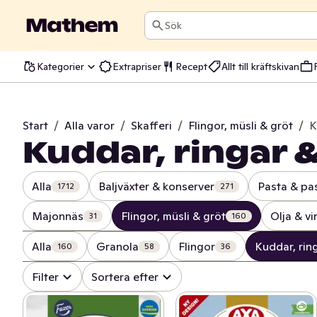
Sök
Kategorier
Extrapriser
Recept
Allt till kräftskivan
Start
/
Alla varor
/
Skafferi
/
Flingor, müsli & gröt
/
K
Kuddar, ringar 
Alla
Baljväxter & konserver
Pasta & pa
1712
271
Majonnäs
Flingor, müsli & gröt
Olja & v
31
160
Alla
Granola
Flingor
Kuddar, rin
160
58
36
Filter
Sortera efter