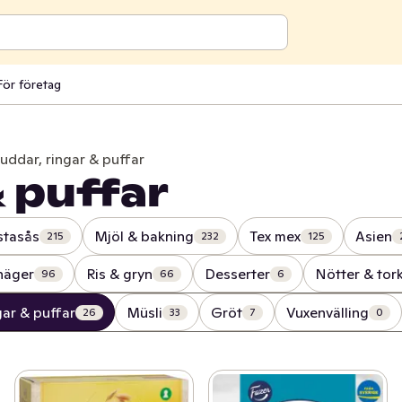
För företag
uddar, ringar & puffar
& puffar
stasås
Mjöl & bakning
Tex mex
Asien
215
232
125
inäger
Ris & gryn
Desserter
Nötter & tor
96
66
6
gar & puffar
Müsli
Gröt
Vuxenvälling
26
33
7
0