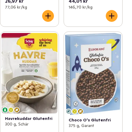
26,97 kr
44,01 kr
77,06 kr /kg
146,70 kr /kg
Havrekuddar Glutenfri
Choco O's Glutenfri
300 g, Schär
375 g, Garant