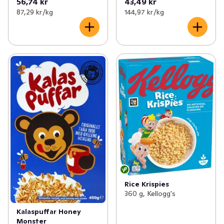
56,74 kr
43,49 kr
87,29 kr /kg
144,97 kr /kg
Rice Krispies
360 g, Kellogg's
Kalaspuffar Honey
Monster