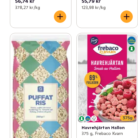
56,74 kr
55,79 kr
378,27 kr /kg
123,98 kr /kg
Havrehjärtan Hallon
375 g, Frebaco Kvarn