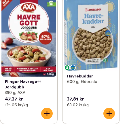
Havrekuddar
600 g, Eldorado
Flingor Havregott
Jordgubb
350 g, AXA
47,27 kr
37,81 kr
135,06 kr /kg
63,02 kr /kg