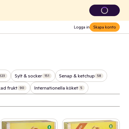
Logga in
Skapa konto
Sylt & socker
Senap & ketchup
223
151
58
kad frukt
Internationella köket
90
5