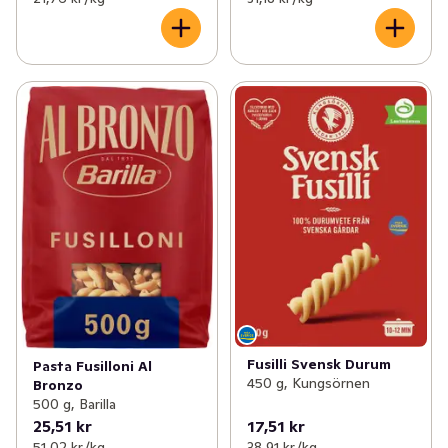
Fusilli Svensk Durum
Pasta Fusilloni Al
450 g, Kungsörnen
Bronzo
500 g, Barilla
25,51 kr
17,51 kr
51,02 kr /kg
38,91 kr /kg