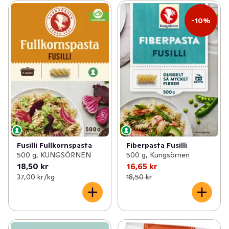
✓
Nötter & torkad frukt
(87)
-10%
✓
Internationella köket
(5)
Fusilli Fullkornspasta
Fiberpasta Fusilli
500 g, KUNGSÖRNEN
500 g, Kungsörnen
18,50 kr
16,65 kr
37,00 kr /kg
18,50 kr