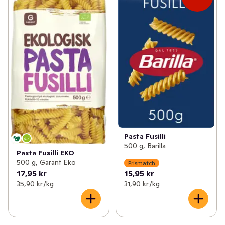
✓
Mjöl & bakning
(232)
✓
Tortellini
(6)
✓
Tex mex
(125)
✓
Bönpasta
(4)
✓
Asien
(223)
✓
Spaghetti & bandpasta
(41)
✓
Sylt & socker
(150)
✓
Fusilli
(12)
✓
Senap & ketchup
(58)
✓
Färsk pasta
(22)
✓
Majonnäs
(31)
✓
Pastasås
(33)
Pasta Fusilli
✓
Flingor, müsli & gröt
(157)
✓
Makaroner
(11)
500 g, Barilla
Pasta Fusilli EKO
✓
Olja & vinäger
(95)
500 g, Garant Eko
✓
Lasagneplattor
(7)
Prismatch
17,95 kr
15,95 kr
✓
Ris & gryn
(66)
35,90 kr /kg
31,90 kr /kg
✓
Glutenfri pasta
(21)
✓
Desserter
(6)
✓
Lyxpasta
(5)