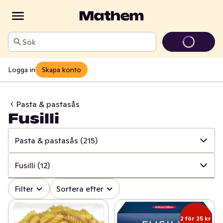
Sök
Logga in
Skapa konto
Pasta & pastasås
Fusilli
Pasta & pastasås
(215)
✓
Alla
(1704)
Fusilli
(12)
✓
Baljväxter & konserver
(271)
✓
Alla
(215)
Filter
Sortera efter
✓
Pasta & pastasås
(215)
✓
Övriga pastasorter
(56)
2 för 25 kr